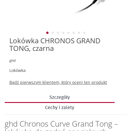
Lokówka CHRONOS GRAND
Przejdź
na
TONG, czarna
początek
galerii
ghd
Lokówka
Bądź pierwszym klientem, który oceni ten produkt
Szczegóły
Cechy i zalety
ghd Chronos Curve Grand Tong –