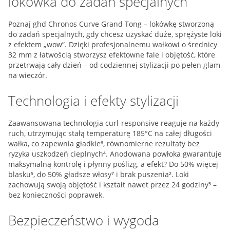
lokówka do zadań specjalnych
Poznaj ghd Chronos Curve Grand Tong – lokówkę stworzoną
do zadań specjalnych, gdy chcesz uzyskać duże, sprężyste loki
z efektem „wow”. Dzięki profesjonalnemu wałkowi o średnicy
32 mm z łatwością stworzysz efektowne fale i objętość, które
przetrwają cały dzień – od codziennej stylizacji po pełen glam
na wieczór.
Technologia i efekty stylizacji
Zaawansowana technologia curl-responsive reaguje na każdy
ruch, utrzymując stałą temperaturę 185°C na całej długości
wałka, co zapewnia gładkie⁶, równomierne rezultaty bez
ryzyka uszkodzeń cieplnych⁴. Anodowana powłoka gwarantuje
maksymalną kontrolę i płynny poślizg, a efekt? Do 50% więcej
blasku⁵, do 50% gładsze włosy⁷ i brak puszenia². Loki
zachowują swoją objętość i kształt nawet przez 24 godziny³ –
bez konieczności poprawek.
Bezpieczeństwo i wygoda