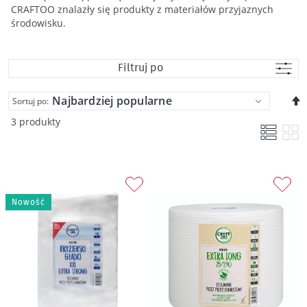
CRAFTOO znalazły się produkty z materiałów przyjaznych
środowisku.
Filtruj po
U
Sortuj po:
k
3 produkty
m
Nowość