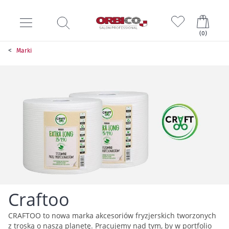
Mój k
(
0
)
Marki
Craftoo
CRAFTOO to nowa marka akcesoriów fryzjerskich tworzonych
z troską o naszą planetę. Pracujemy nad tym, by w portfolio