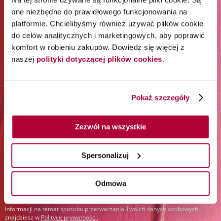
ZAPISZ SIĘ DO NEWSLETTERA I
one niezbędne do prawidłowego funkcjonowania na
platformie. Chcielibyśmy również używać plików cookie
ODBIERZ 65% RABATU NA
do celów analitycznych i marketingowych, aby poprawić
PIERWSZE ZAKUPY*
komfort w robieniu zakupów. Dowiedz się więcej z
naszej
polityki dotyczącej plików cookies
.
*Rabat jest jednorazowy. Obejmuje marki Wella
Professionals (z wyłączeniem Wella Care, Wella Technik i
akcesoriów) i Londa Professional.
Pokaż szczegóły
Zapisz się do newslettera:
Zezwól na wszystkie
Spersonalizuj
Zapisz się
Podając swój adres e-mail i klikając „Zapisz się”, wyrażasz zgodę na
Odmowa
otrzymywanie newslettera i przetwarzanie w tym celu Twoich danych
osobowych przez Orbico Sp. z o.o. (administratora danych). Udzielone
przez siebie zgody możesz w dowolnym momencie wycofać. Więcej
informacji na temat sposobu przetwarzania Twoich danych osobowych
znajdziesz w
Polityce prywatności
.