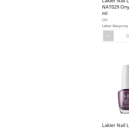
Lakier Nail 
NAT029 Onyx
ml
OPI
Lakier Nail 