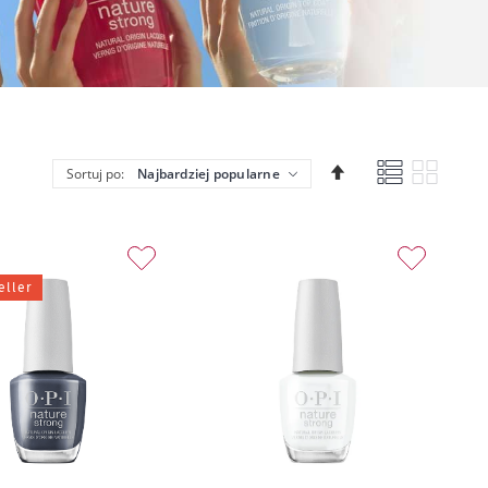
Lista
Siatka
Ustaw
Sortuj po:
kierunek
malejący
eller