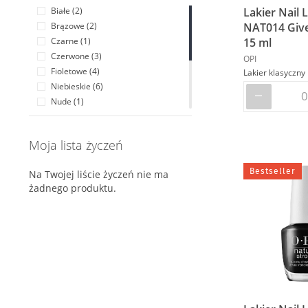
Lakier Nail 
Białe (2)
NAT014 Give
Brązowe (2)
15 ml
Czarne (1)
Czerwone (3)
OPI
Fioletowe (4)
Niebieskie (6)
Nude (1)
Różowe (9)
Czerwienie (1)
Moja lista życzeń
Szare (3)
Zielone (2)
Bestseller
Na Twojej liście życzeń nie ma
Żółte (2)
żadnego produktu.
Złote (2)