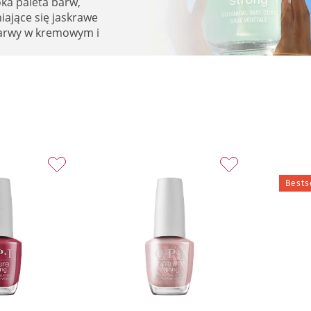
oka paleta barw,
iające się jaskrawe
barwy w kremowym i
Bests