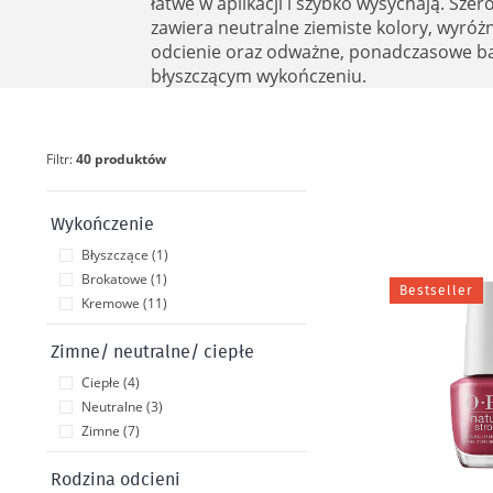
łatwe w aplikacji i szybko wysychają. Szer
zawiera neutralne ziemiste kolory, wyróżn
odcienie oraz odważne, ponadczasowe 
błyszczącym wykończeniu.
Filtr:
40 produktów
Wykończenie
Błyszczące (1)
Brokatowe (1)
Bestseller
Kremowe (11)
Zimne/ neutralne/ ciepłe
Ciepłe (4)
Neutralne (3)
Zimne (7)
Rodzina odcieni