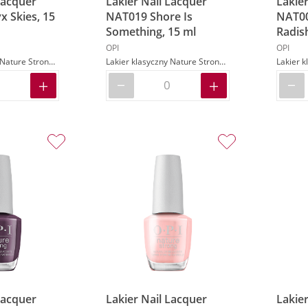
Lacquer
Lakier Nail Lacquer
Lakier
 Skies, 15
NAT019 Shore Is
NAT00
Something, 15 ml
Radish
OPI
OPI
Lakier klasyczny Nature Strong w kolorze czarnym
Lakier klasyczny Nature Strong w kolorze niebieskim
Lacquer
Lakier Nail Lacquer
Lakier