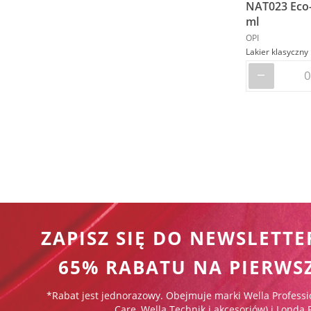
NAT023 Eco-
ml
OPI
ZAPISZ SIĘ DO NEWSLETTE
65% RABATU NA PIERWS
*Rabat jest jednorazowy. Obejmuje marki Wella Professi
Care, Wella Technik i akcesoriów) i Londa 