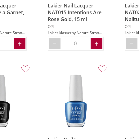
Lacquer
Lakier Nail Lacquer
Lakier
 a Garnet,
NAT015 Intentions Are
NAT02
Rose Gold, 15 ml
Nailtu
OPI
OPI
Lakier klasyczny Nature Strong w kolorze czerwonym
Lakier klasyczny Nature Strong w kolorze różowym