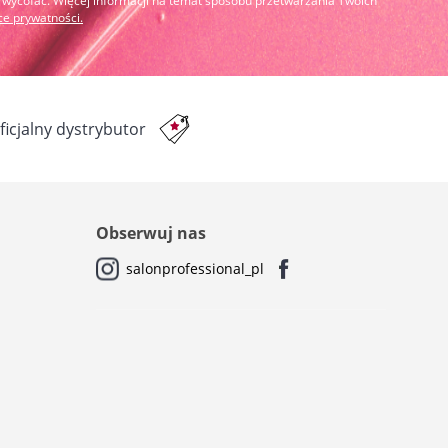
cofać. Więcej informacji na temat sposobu przetwarzania Twoich
yce prywatności
.
ficjalny dystrybutor
Obserwuj nas
salonprofessional_pl