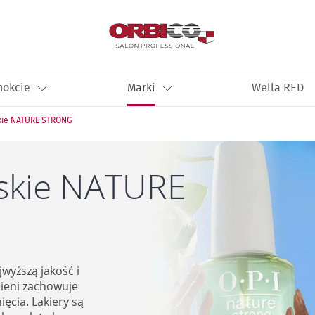
nokcie
Marki
Wella RED
kie NATURE STRONG
ńskie NATURE
jwyższą jakość i
cieni zachowuje
ięcia. Lakiery są