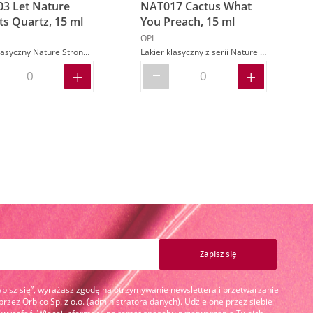
3 Let Nature
NAT017 Cactus What
ts Quartz, 15 ml
You Preach, 15 ml
OPI
Lakier klasyczny Nature Strong w kolorze różowym
Lakier klasyczny z serii Nature Strong w kolorze niebieskim
ona
ej
Zapisz się
Zapisz się”, wyrażasz zgodę na otrzymywanie newslettera i przetwarzanie
zez Orbico Sp. z o.o. (administratora danych). Udzielone przez siebie