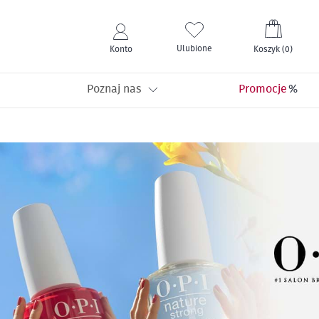
Mój kos
Ulubione
Konto
Koszyk
(
0
)
Poznaj nas
Promocje