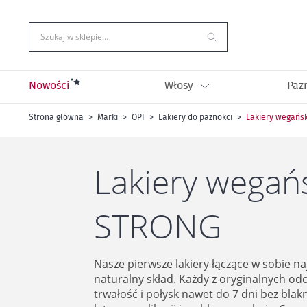
Przejdź
do
treści
Szukaj w sklepie…
Nowości
Włosy
Paz
Strona główna
Marki
OPI
Lakiery do paznokci
Lakiery wegańs
Lakiery wega
STRONG
Nasze pierwsze lakiery łączące w sobie na
naturalny skład. Każdy z oryginalnych od
trwałość i połysk nawet do 7 dni bez blakn