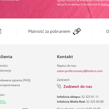
zgody możesz w dowolnym momencie wy
danych osobowych znajdziesz w
Polit
Płatność za pobraniem
O
klienta
Kontakt
tności
Napisz do nas:
klamacje
salon.professional.pl@orbico.com
Zadzwoń:
zadawane pytania (FAQ)
nierejestrowana
Zadzwoń do nas
ości
Infolinia sklepu:
32 325 61 11
Infolinia Wella Red:
32 325 60 80
Poniedziałek - piątek: 9:00-16:00