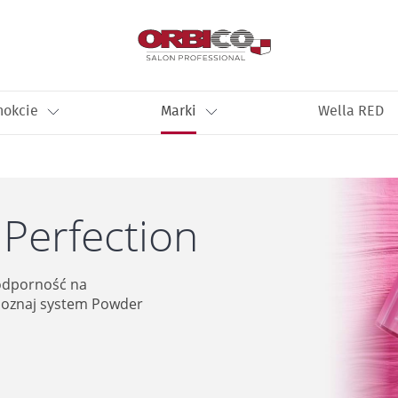
nokcie
Marki
Wella RED
Perfection
 odporność na
 poznaj system Powder