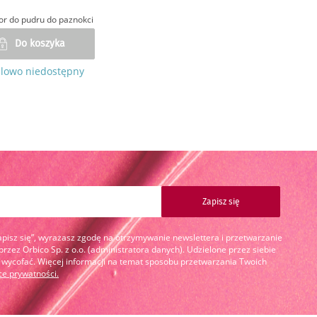
or do pudru do paznokci
Do koszyka
lowo niedostępny
Zapisz się
Zapisz się”, wyrażasz zgodę na otrzymywanie newslettera i przetwarzanie
zez Orbico Sp. z o.o. (administratora danych). Udzielone przez siebie
cofać. Więcej informacji na temat sposobu przetwarzania Twoich
yce prywatności
.