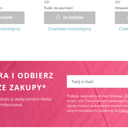
OPI
OPI
ci
Puder do paznokci
Aktywat
koszyka
Do koszyka
iedostępny
Chwilowo niedostępny
Chwi
RA I ODBIERZ
Zapisz się do newslettera:
ZE ZAKUPY*
Podając swój adres e-mail i klikając „
onals (z wyłączeniem Wella
w tym celu Twoich danych osobowych pr
Professional.
zgody możesz w dowolnym momencie wy
danych osobowych znajdziesz w
Polit