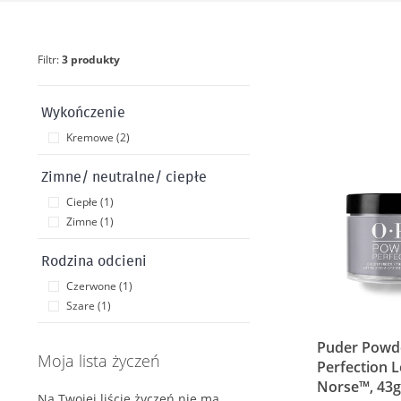
Filtr:
3 produkty
Wykończenie
Kremowe (2)
Zimne/ neutralne/ ciepłe
Ciepłe (1)
Zimne (1)
Rodzina odcieni
Czerwone (1)
Szare (1)
Puder Powd
Moja lista życzeń
Perfection L
Norse™, 43g
Na Twojej liście życzeń nie ma