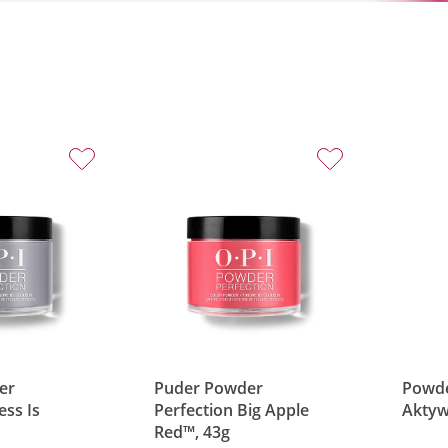
er
Puder Powder
Powde
ess Is
Perfection Big Apple
Aktyw
Red™, 43g