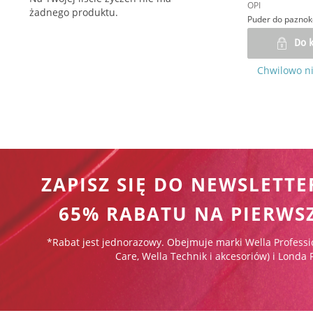
OPI
żadnego produktu.
Puder do paznok
Do 
Chwilowo n
ZAPISZ SIĘ DO NEWSLETTE
65% RABATU NA PIERWS
*Rabat jest jednorazowy. Obejmuje marki Wella Professi
Care, Wella Technik i akcesoriów) i Londa 