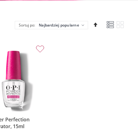
Lista
Siatka
Ustaw
Sortuj po:
kierunek
malejący
r Perfection
ator, 15ml