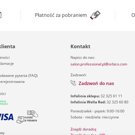
Płatność za pobraniem
O
klienta
Kontakt
tności
Napisz do nas:
klamacje
salon.professional.pl@orbico.com
Zadzwoń:
zadawane pytania (FAQ)
nierejestrowana
Zadzwoń do nas
ości
Infolinia sklepu:
32 325 61 11
Infolinia Wella Red:
32 325 60 80
Poniedziałek - piątek: 9:00-16:00
Sobota - niedziela: nieczynne
Znajdź doradcę
awy