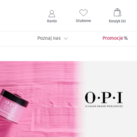
Mój kos
Ulubione
Konto
Koszyk
(
0
)
Poznaj nas
Promocje