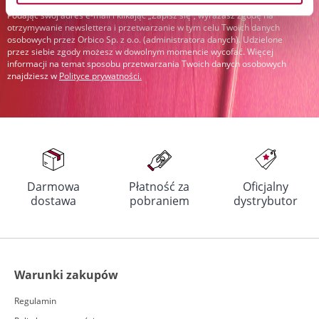
Podając swój adres e-mail i klikając „Zapisz się”, wyrażasz zgodę na
otrzymywanie newslettera i przetwarzanie w tym celu Twoich danych
osobowych przez Orbico Sp. z o.o. (administratora danych). Udzielone
przez siebie zgody możesz w dowolnym momencie wycofać. Więcej
informacji na temat sposobu przetwarzania Twoich danych osobowych
znajdziesz w
Polityce prywatności
.
Darmowa
Płatność za
Oficjalny
dostawa
pobraniem
dystrybutor
Warunki zakupów
Regulamin