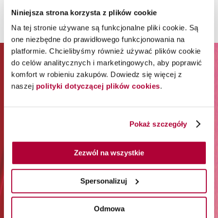
Na Twojej liście życzeń nie ma żadnego produktu.
Niniejsza strona korzysta z plików cookie
Na tej stronie używane są funkcjonalne pliki cookie. Są
one niezbędne do prawidłowego funkcjonowania na
platformie. Chcielibyśmy również używać plików cookie
ZAPISZ SIĘ DO NEWSLETTERA I
do celów analitycznych i marketingowych, aby poprawić
komfort w robieniu zakupów. Dowiedz się więcej z
ODBIERZ 65% RABATU NA
naszej
polityki dotyczącej plików cookies
.
PIERWSZE ZAKUPY*
Pokaż szczegóły
*Rabat jest jednorazowy. Obejmuje marki Wella
Professionals (z wyłączeniem Wella Care, Wella Technik i
akcesoriów) i Londa Professional.
Zezwól na wszystkie
Zapisz się do newslettera:
Spersonalizuj
Odmowa
Zapisz się