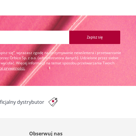
Zapisz się
Zapisz się”, wyrażasz zgodę na otrzymywanie newslettera i przetwarzanie
zez Orbico Sp. z o.o. (administratora danych). Udzielone przez siebie
cofać. Więcej informacji na temat sposobu przetwarzania Twoich
yce prywatności
.
ficjalny dystrybutor
Obserwuj nas