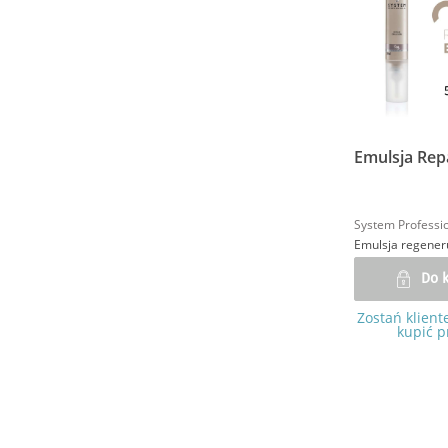
Emulsja Repa
System Professi
Emulsja regener
Do 
Zostań klient
kupić p