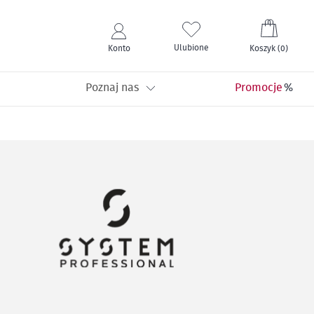
Mój kos
Ulubione
Konto
Koszyk
(
0
)
Poznaj nas
Promocje