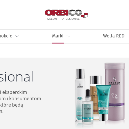
nokcie
Marki
Wella RED
sional
ki eksperckim
rom i konsumentom
 które będą
m.