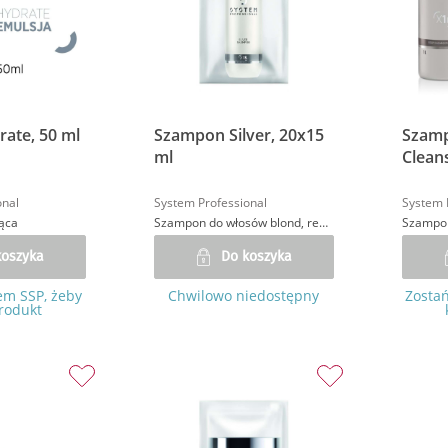
rate, 50 ml
Szampon Silver, 20x15
Szam
ml
Clean
onal
System Professional
System 
jąca
Szampon do włosów blond, redukujący ciepły odcień
Szampon
koszyka
Do koszyka
em SSP, żeby
Chwilowo niedostępny
Zostań
rodukt