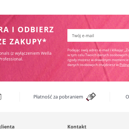
RA I ODBIERZ
Zapisz się do newslettera:
ZE ZAKUPY*
Podając swój adres e-mail i klikając „
onals (z wyłączeniem Wella
w tym celu Twoich danych osobowych pr
Professional.
zgody możesz w dowolnym momencie wy
danych osobowych znajdziesz w
Polit
Płatność za pobraniem
O
klienta
Kontakt