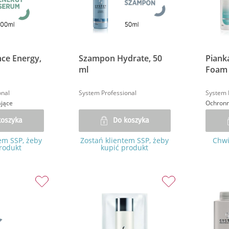
ce Energy,
Szampon Hydrate, 50
Piank
ml
Foam 
onal
System Professional
System 
jące
koszyka
Do koszyka
em SSP, żeby
Zostań klientem SSP, żeby
Chwi
rodukt
kupić produkt