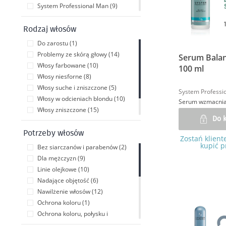
System Professional Man (9)
System Professional Purify (6)
System Professional Repair (13)
Rodzaj włosów
System Professional Smoothen (8)
Do zarostu (1)
System Professional Solar (5)
Problemy ze skórą głowy (14)
Serum Balan
System Professional Volumize (6)
Włosy farbowane (10)
100 ml
System Professional Luxeblond (9)
Włosy niesforne (8)
Włosy suche i zniszczone (5)
System Professi
Włosy w odcieniach blondu (10)
Serum wzmacnia
Włosy zniszczone (15)
Do 
Włosy, które potrzebują objętości (7)
Wszystkie rodzaje włosów (52)
Potrzeby włosów
Zostań klient
kupić p
Bez siarczanów i parabenów (2)
Dla mężczyzn (9)
Linie olejkowe (10)
Nadające objętość (6)
Nawilżenie włosów (12)
Ochrona koloru (1)
Ochrona koloru, połysku i
wzmocnienie włosów (11)