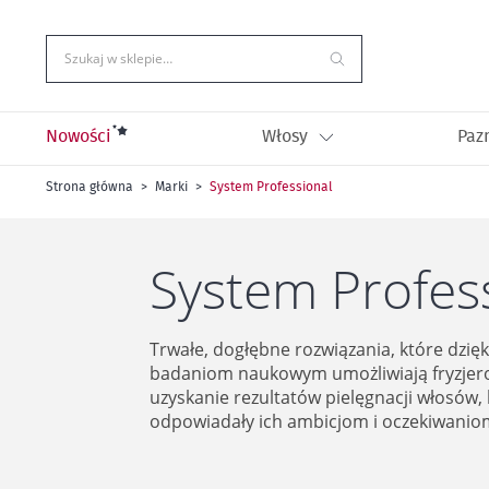
Przejdź
do
treści
Szukaj w sklepie…
Nowości
Włosy
Paz
Strona główna
Marki
System Professional
System Profes
Trwałe, dogłębne rozwiązania, które dzię
badaniom naukowym umożliwiają fryzje
uzyskanie rezultatów pielęgnacji włosów,
odpowiadały ich ambicjom i oczekiwanio