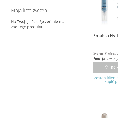
Ochrona przed słońcem (5)
Moja lista życzeń
Odbudowa zniszczonych włosów (15)
Potrzeby włosów (2)
Produkty do zabiegów w salonie (5)
Na Twojej liście życzeń nie ma
żadnego produktu.
Skóra głowy (15)
Wsparcie koloryzacji (7)
Emulsja Hyd
Wygładzenie włosów (11)
Wielofunkcyjna stylizacja (3)
System Professi
Emulsja nawilża
Do 
Zostań klient
kupić p