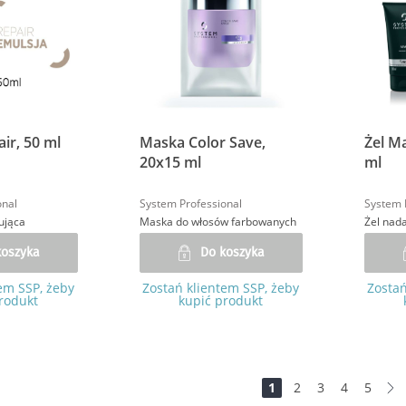
ir, 50 ml
Maska Color Save,
Żel M
20x15 ml
ml
onal
System Professional
System 
ująca
Maska do włosów farbowanych
koszyka
Do koszyka
em SSP, żeby
Zostań klientem SSP, żeby
Zostań
rodukt
kupić produkt
Strona
Jesteś na stronie
Strona
Strona
Strona
Strona
1
2
3
4
5
S
D