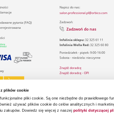
tności
Napisz do nas:
klamacje
salon.professional.pl@orbico.com
Zadzwoń:
zadawane pytania (FAQ)
nierejestrowana
Zadzwoń do nas
ości
Infolinia sklepu:
32 325 61 11
Infolinia Wella Red:
32 325 60 80
Poniedziałek - piątek: 9:00-16:00
Sobota - niedziela: nieczynne
Znajdź doradcę
awy
Znajdź doradcę - OPI
Salon Finder
Katalog ghd
 z plików cookie
Katalog ghd Cherry Chic
 funkcjonalne pliki cookie. Są one niezbędne do prawidłowego f
również używać plików cookie do celów analitycznych i marketi
iu zakupów. Dowiedz się więcej z naszej
polityki dotyczącej p