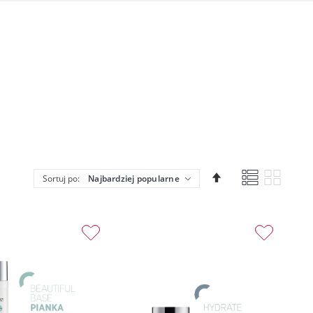
Lista
Siatka
Ustaw
Sortuj po:
kierunek
malejący