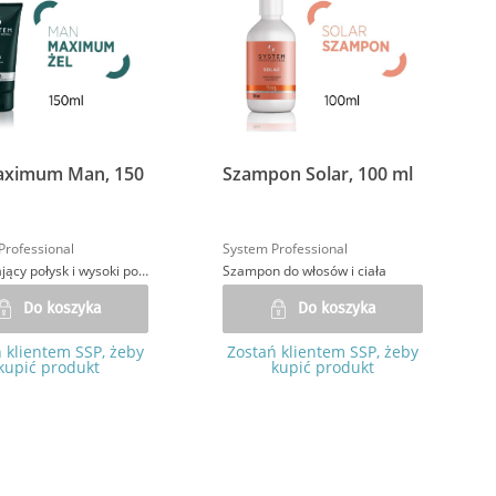
aximum Man, 150
Szampon Solar, 100 ml
Professional
System Professional
Żel nadający połysk i wysoki poziom utrwalenia
Szampon do włosów i ciała
Do koszyka
Do koszyka
 klientem SSP, żeby
Zostań klientem SSP, żeby
kupić produkt
kupić produkt
trona
alej