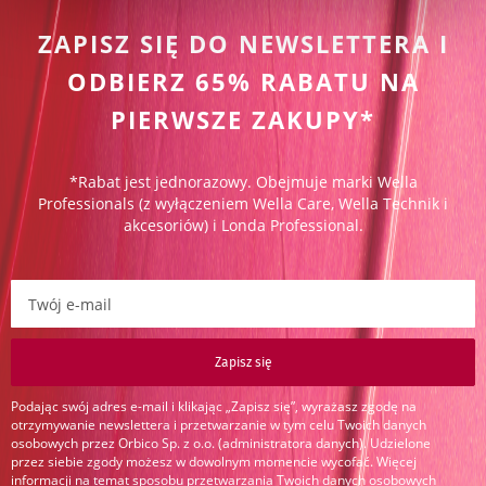
ZAPISZ SIĘ DO NEWSLETTERA I
ODBIERZ 65% RABATU NA
PIERWSZE ZAKUPY*
*Rabat jest jednorazowy. Obejmuje marki Wella
Professionals (z wyłączeniem Wella Care, Wella Technik i
akcesoriów) i Londa Professional.
Zapisz się do newslettera:
Zapisz się
Podając swój adres e-mail i klikając „Zapisz się”, wyrażasz zgodę na
otrzymywanie newslettera i przetwarzanie w tym celu Twoich danych
osobowych przez Orbico Sp. z o.o. (administratora danych). Udzielone
przez siebie zgody możesz w dowolnym momencie wycofać. Więcej
informacji na temat sposobu przetwarzania Twoich danych osobowych