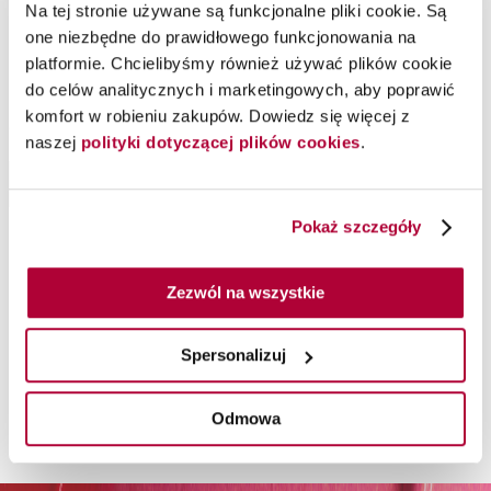
Na tej stronie używane są funkcjonalne pliki cookie. Są
one niezbędne do prawidłowego funkcjonowania na
Lakier Nail Lacquer
Lakier Infinite Shine ISL107
platformie. Chcielibyśmy również używać plików cookie
NAT026 Its Ashually OPI, 15
Work From Chrome, 15 ml
do celów analitycznych i marketingowych, aby poprawić
ml
komfort w robieniu zakupów. Dowiedz się więcej z
OPI
OPI
naszej
polityki dotyczącej plików cookies
.
Lakier klasyczny Nature Strong w kolorze szarym
Lakier Infinite Shine w kolorze metalicznym srebrnym
Do koszyka
Do koszyka
Chwilowo niedostępny
Chwilowo niedostępny
Pokaż szczegóły
Zezwól na wszystkie
Moja lista życzeń
Spersonalizuj
Na Twojej liście życzeń nie ma żadnego produktu.
Odmowa