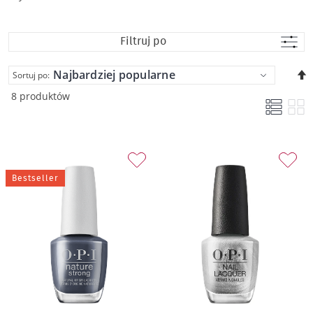
Filtruj po
U
Sortuj po:
k
8 produktów
m
Bestseller