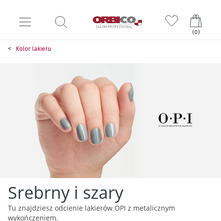
Mój k
(
0
)
Kolor lakieru
Srebrny i szary
Tu znajdziesz odcienie lakierów OPI z metalicznym
wykończeniem.