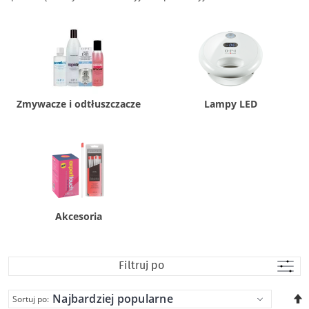
Zmywacze i odtłuszczacze
Lampy LED
Akcesoria
Filtruj po
U
Sortuj po: