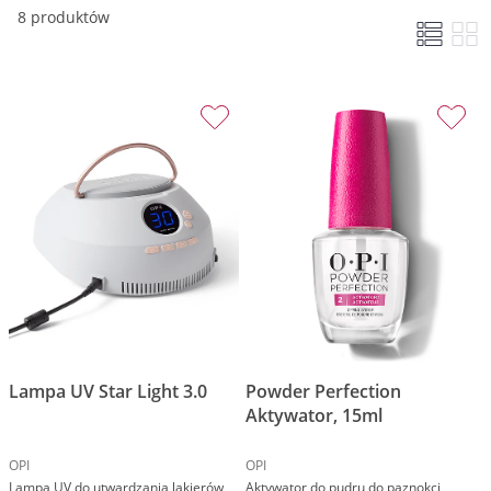
k
8 produktów
m
Lampa UV Star Light 3.0
Powder Perfection
Aktywator, 15ml
OPI
OPI
Lampa UV do utwardzania lakierów
Aktywator do pudru do paznokci