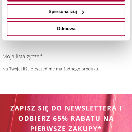
Zmywacz do lakieru
Preparat do regulacji pH paznokci
Spersonalizuj
Do koszyka
Chwilowo niedostępny
Odmowa
Moja lista życzeń
Na Twojej liście życzeń nie ma żadnego produktu.
ZAPISZ SIĘ DO NEWSLETTERA I
ODBIERZ 65% RABATU NA
PIERWSZE ZAKUPY*