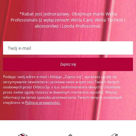
*Rabat jest jednorazowy. Obejmuje marki Wella
Professionals (z wyłączeniem Wella Care, Wella Technik i
akcesoriów) i Londa Professional.
Zapisz się do newslettera:
Zapisz się
Podając swój adres e-mail i klikając „Zapisz się”, wyrażasz zgodę na
otrzymywanie newslettera i przetwarzanie w tym celu Twoich danych
osobowych przez Orbico Sp. z o.o. (administratora danych). Udzielone
przez siebie zgody możesz w dowolnym momencie wycofać. Więcej
informacji na temat sposobu przetwarzania Twoich danych osobowych
znajdziesz w
Polityce prywatności
.