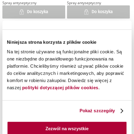
Spray antyseptyczny
Spray antyseptyczny
Do koszyka
Do koszyka
Chwilowo niedostępny
Chwilowo niedostępny
Niniejsza strona korzysta z plików cookie
Na tej stronie używane są funkcjonalne pliki cookie. Są
one niezbędne do prawidłowego funkcjonowania na
platformie. Chcielibyśmy również używać plików cookie
do celów analitycznych i marketingowych, aby poprawić
komfort w robieniu zakupów. Dowiedz się więcej z
naszej
polityki dotyczącej plików cookies
.
Pokaż szczegóły
Zmywacz do lakieru Expert
Bond Aid Ph Balancing
Touch Lacquer Remover,
Agent, 30 ml
110 ml
Zezwól na wszystkie
OPI
OPI