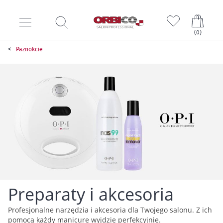
Mój k
(
0
)
Paznokcie
Preparaty i akcesoria
Profesjonalne narzędzia i akcesoria dla Twojego salonu. Z ich
pomocą każdy manicure wyjdzie perfekcyjnie.