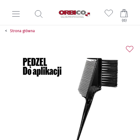
Mój k
(
0
)
Strona główna
Przejdź
na
koniec
galerii