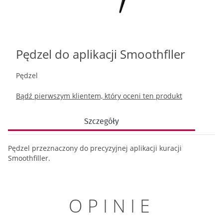
Pędzel do aplikacji Smoothfller
Przejdź
na
początek
Pędzel
galerii
Bądź pierwszym klientem, który oceni ten produkt
Szczegóły
Pędzel przeznaczony do precyzyjnej aplikacji kuracji
Smoothfiller.
OPINIE