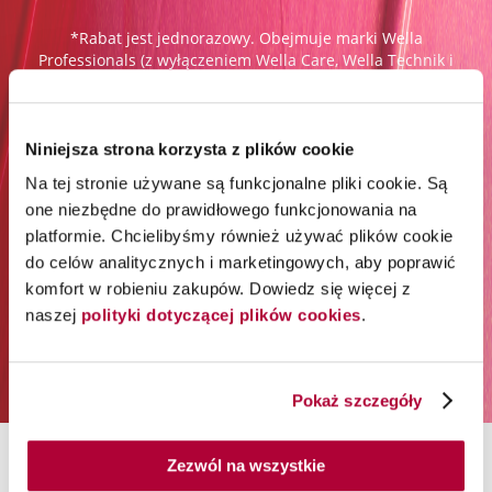
*Rabat jest jednorazowy. Obejmuje marki Wella
Professionals (z wyłączeniem Wella Care, Wella Technik i
akcesoriów) i Londa Professional.
Zapisz się do newslettera:
Niniejsza strona korzysta z plików cookie
Na tej stronie używane są funkcjonalne pliki cookie. Są
one niezbędne do prawidłowego funkcjonowania na
Zapisz się
platformie. Chcielibyśmy również używać plików cookie
do celów analitycznych i marketingowych, aby poprawić
Podając swój adres e-mail i klikając „Zapisz się”, wyrażasz zgodę na
otrzymywanie newslettera i przetwarzanie w tym celu Twoich danych
komfort w robieniu zakupów. Dowiedz się więcej z
osobowych przez Orbico Sp. z o.o. (administratora danych). Udzielone
naszej
polityki dotyczącej plików cookies
.
przez siebie zgody możesz w dowolnym momencie wycofać. Więcej
informacji na temat sposobu przetwarzania Twoich danych osobowych
znajdziesz w
Polityce prywatności
.
Pokaż szczegóły
Zezwól na wszystkie