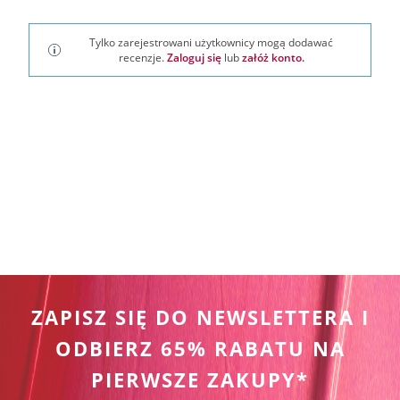
Tylko zarejestrowani użytkownicy mogą dodawać
recenzje.
Zaloguj się
lub
załóż konto.
ZAPISZ SIĘ DO NEWSLETTERA I
ODBIERZ 65% RABATU NA
PIERWSZE ZAKUPY*