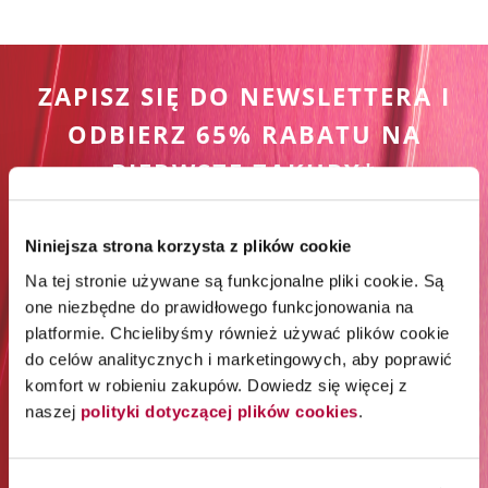
ZAPISZ SIĘ DO NEWSLETTERA I
ODBIERZ 65% RABATU NA
PIERWSZE ZAKUPY*
*Rabat jest jednorazowy. Obejmuje marki Wella
Niniejsza strona korzysta z plików cookie
Professionals (z wyłączeniem Wella Care, Wella Technik i
akcesoriów) i Londa Professional.
Na tej stronie używane są funkcjonalne pliki cookie. Są
one niezbędne do prawidłowego funkcjonowania na
platformie. Chcielibyśmy również używać plików cookie
Zapisz się do newslettera:
do celów analitycznych i marketingowych, aby poprawić
komfort w robieniu zakupów. Dowiedz się więcej z
naszej
polityki dotyczącej plików cookies
.
Zapisz się
Podając swój adres e-mail i klikając „Zapisz się”, wyrażasz zgodę na
otrzymywanie newslettera i przetwarzanie w tym celu Twoich danych