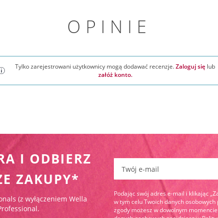
OPINIE
Tylko zarejestrowani użytkownicy mogą dodawać recenzje.
Zaloguj się
lub
załóż konto.
RA I ODBIERZ
Zapisz się do newslettera:
ZE ZAKUPY*
Podając swój adres e-mail i klikając „
onals (z wyłączeniem Wella
w tym celu Twoich danych osobowych pr
Professional.
zgody możesz w dowolnym momencie wy