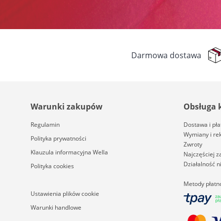
Darmowa dostawa
Warunki zakupów
Obsługa 
Regulamin
Dostawa i pła
Wymiany i re
Polityka prywatności
Zwroty
Klauzula informacyjna Wella
Najczęściej 
Działalność 
Polityka cookies
Metody płatn
Ustawienia plików cookie
Warunki handlowe