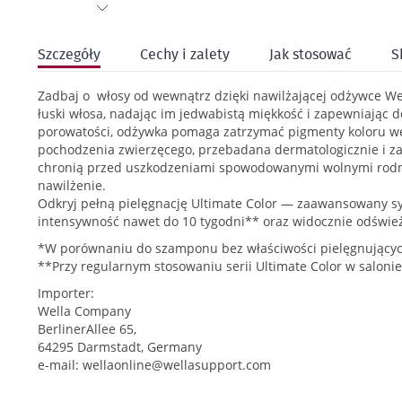
Przejdź
na
Szczegóły
Cechy i zalety
Jak stosować
S
początek
galerii
Zadbaj o włosy od wewnątrz dzięki nawilżającej odżywce Wel
łuski włosa, nadając im jedwabistą miękkość i zapewniając d
porowatości, odżywka pomaga zatrzymać pigmenty koloru we
pochodzenia zwierzęcego, przebadana dermatologicznie i zawi
chronią przed uszkodzeniami spowodowanymi wolnymi rodnik
nawilżenie.
Odkryj pełną pielęgnację Ultimate Color — zaawansowany sy
intensywność nawet do 10 tygodni** oraz widocznie odświe
*W porównaniu do szamponu bez właściwości pielęgnującyc
**Przy regularnym stosowaniu serii Ultimate Color w salonie
Importer:
Wella Company
BerlinerAllee 65,
64295 Darmstadt, Germany
e-mail:
wellaonline@wellasupport.com