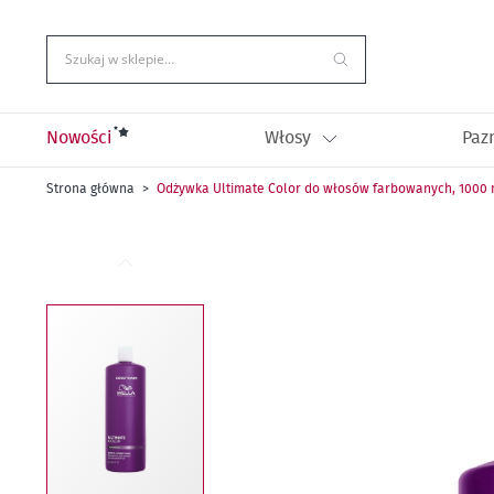
Przejdź
do
treści
Szukaj w sklepie…
Nowości
Włosy
Paz
Strona główna
Odżywka Ultimate Color do włosów farbowanych, 1000 
Przejdź
na
koniec
galerii