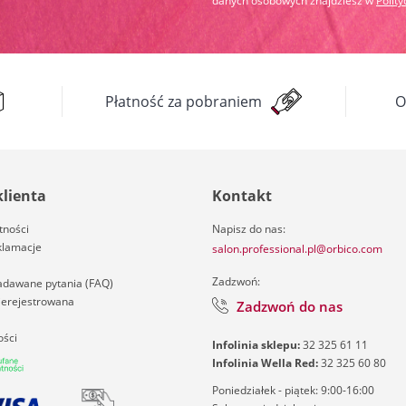
danych osobowych znajdziesz w
Polit
Płatność za pobraniem
O
klienta
Kontakt
tności
Napisz do nas:
klamacje
salon.professional.pl@orbico.com
Zadzwoń:
zadawane pytania (FAQ)
nierejestrowana
Zadzwoń do nas
ości
Infolinia sklepu:
32 325 61 11
Infolinia Wella Red:
32 325 60 80
Poniedziałek - piątek: 9:00-16:00