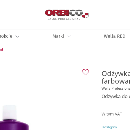
nokcie
Marki
Wella RED
ml
Odżywka
farbowa
Wella Professiona
Odżywka do 
W tym VAT
Dostępny