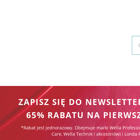
ZAPISZ SIĘ DO NEWSLETTE
65% RABATU NA PIERWS
*Rabat jest jednorazowy. Obejmuje marki Wella Professi
Care, Wella Technik i akcesoriów) i Londa 