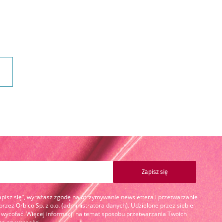
Zapisz się
Zapisz się”, wyrażasz zgodę na otrzymywanie newslettera i przetwarzanie
zez Orbico Sp. z o.o. (administratora danych). Udzielone przez siebie
cofać. Więcej informacji na temat sposobu przetwarzania Twoich