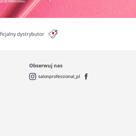
yce prywatności
.
ficjalny dystrybutor
Obserwuj nas
salonprofessional_pl