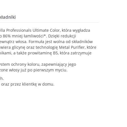
kładniki
la Professionals Ultimate Color, która wygładza
o 86% mniej łamliwości*. Dzięki redukcji
wnątrz włosa. Formuła jest wolna od składników
era glicynę oraz technologię Metal Purifier, które
ami, a także prowitaminę B5, która zatrzymuje
stem ochrony koloru, zapewniający jego
żone włosy już po pierwszym myciu.
h.
 oraz przez klientkę w domu.