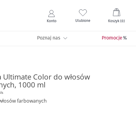
Mój kos
Ulubione
Konto
Koszyk
(
0
)
Poznaj nas
Promocje
 Ultimate Color do włosów
nych, 1000 ml
ls
włosów farbowanych