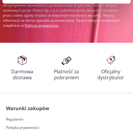
Podając swój adres e-mail i klikając „Zapisz się”, wyrażasz zgodę na
otrzymywanie newslettera i przetwarzanie w tym celu Twoich danych
osobowych przez Orbico Sp. z o.o. (administratora danych). Udzielone
przez siebie zgody możesz w dowolnym momencie wycofać. Więcej
informacji na temat sposobu przetwarzania Twoich danych osobowych
znajdziesz w
Polityce prywatności
.
Darmowa
Płatność za
Oficjalny
dostawa
pobraniem
dystrybutor
Warunki zakupów
Regulamin
Polityka prywatności