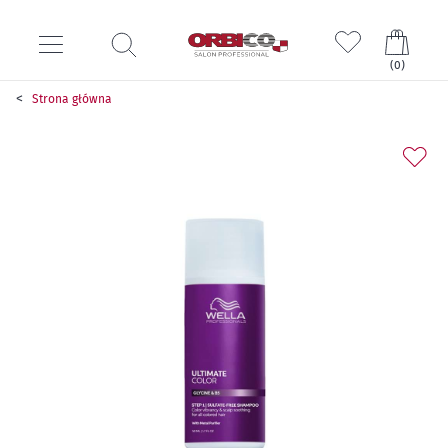
Mój k
(
0
)
Strona główna
Przejdź
na
koniec
galerii