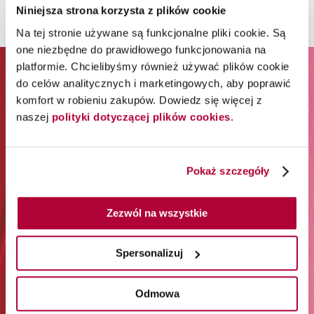
Niniejsza strona korzysta z plików cookie
Na tej stronie używane są funkcjonalne pliki cookie. Są
one niezbędne do prawidłowego funkcjonowania na
platformie. Chcielibyśmy również używać plików cookie
ZAPISZ SIĘ DO NEWSLETTERA I
do celów analitycznych i marketingowych, aby poprawić
komfort w robieniu zakupów. Dowiedz się więcej z
ODBIERZ 65% RABATU NA
naszej
polityki dotyczącej plików cookies
.
PIERWSZE ZAKUPY*
*Rabat jest jednorazowy. Obejmuje marki Wella
Pokaż szczegóły
Professionals (z wyłączeniem Wella Care, Wella Technik i
akcesoriów) i Londa Professional.
Zezwól na wszystkie
Zapisz się do newslettera:
Spersonalizuj
Zapisz się
Odmowa