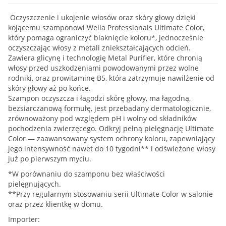
Oczyszczenie i ukojenie włosów oraz skóry głowy dzięki
kojącemu szamponowi Wella Professionals Ultimate Color,
który pomaga ograniczyć blaknięcie koloru*, jednocześnie
oczyszczając włosy z metali zniekształcających odcień.
Zawiera glicynę i technologię Metal Purifier, które chronią
włosy przed uszkodzeniami powodowanymi przez wolne
rodniki, oraz prowitaminę B5, która zatrzymuje nawilżenie od
skóry głowy aż po końce.
Szampon oczyszcza i łagodzi skórę głowy, ma łagodną,
bezsiarczanową formułę, jest przebadany dermatologicznie,
zrównoważony pod względem pH i wolny od składników
pochodzenia zwierzęcego. Odkryj pełną pielęgnację Ultimate
Color — zaawansowany system ochrony koloru, zapewniający
jego intensywność nawet do 10 tygodni** i odświeżone włosy
już po pierwszym myciu.
*W porównaniu do szamponu bez właściwości
pielęgnujących.
**Przy regularnym stosowaniu serii Ultimate Color w salonie
oraz przez klientkę w domu.
Importer: