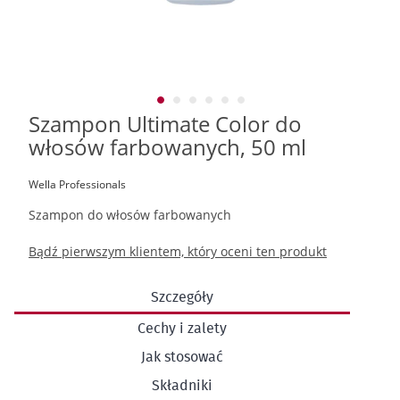
Szampon Ultimate Color do
Przejdź
na
włosów farbowanych, 50 ml
początek
galerii
Wella Professionals
Szampon do włosów farbowanych
Bądź pierwszym klientem, który oceni ten produkt
Szczegóły
Cechy i zalety
Jak stosować
Składniki