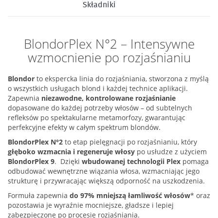
Składniki
BlondorPlex N°2 – Intensywne
wzmocnienie po rozjaśnianiu
Blondor
to ekspercka linia do rozjaśniania, stworzona z myślą
o wszystkich usługach blond i każdej technice aplikacji.
Zapewnia
niezawodne, kontrolowane rozjaśnianie
dopasowane do każdej potrzeby włosów – od subtelnych
refleksów po spektakularne metamorfozy, gwarantując
perfekcyjne efekty w całym spektrum blondów.
BlondorPlex N°2
to etap pielęgnacji po rozjaśnianiu, który
głęboko wzmacnia i regeneruje włosy
po usłudze z użyciem
BlondorPlex 9
. Dzięki
wbudowanej technologii Plex
pomaga
odbudować wewnętrzne wiązania włosa, wzmacniając jego
strukturę i przywracając większą odporność na uszkodzenia.
Formuła zapewnia
do 97% mniejszą łamliwość włosów
* oraz
pozostawia je wyraźnie mocniejsze, gładsze i lepiej
zabezpieczone po procesie rozjaśniania.