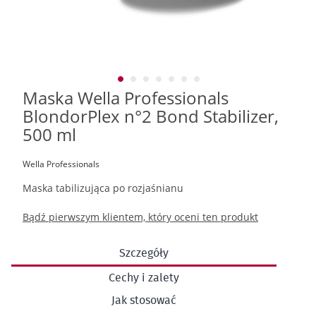
Maska Wella Professionals
Przejdź
na
BlondorPlex n°2 Bond Stabilizer,
początek
500 ml
galerii
Wella Professionals
Maska tabilizująca po rozjaśnianu
Bądź pierwszym klientem, który oceni ten produkt
Szczegóły
Cechy i zalety
Jak stosować