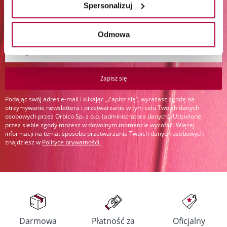
Professionals (z wyłączeniem Wella Care, Wella Technik i
Spersonalizuj
akcesoriów) i Londa Professional.
Odmowa
Zapisz się do newslettera:
Zapisz się
Podając swój adres e-mail i klikając „Zapisz się”, wyrażasz zgodę na
otrzymywanie newslettera i przetwarzanie w tym celu Twoich danych
osobowych przez Orbico Sp. z o.o. (administratora danych). Udzielone
przez siebie zgody możesz w dowolnym momencie wycofać. Więcej
informacji na temat sposobu przetwarzania Twoich danych osobowych
znajdziesz w
Polityce prywatności
.
Darmowa
Płatność za
Oficjalny