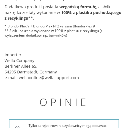
Dodatkowo produkt posiada
wegańską formułę
, a słoik i
nakrętka zostały wykonane w
100% z plastiku pochodzącego
z recyklingu
**.
* BlondorPlex 9 + BlondorPlex N°2 vs. sam BlondorPlex 9
** Słoik i nakrętka wykonane w 100% z plastiku z recyklingu (z
wyłączeniem dodatków, np. barwników)
Importer:
Wella Company
Berliner Allee 65,
64295 Darmstadt, Germany
e-mail:
wellaonline@wellasupport.com
OPINIE
Tylko zarejestrowani użytkownicy mogą dodawać