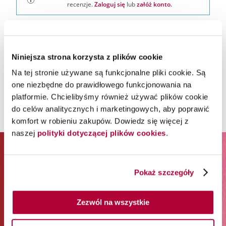
recenzje.
Zaloguj się
lub
załóż konto.
Niniejsza strona korzysta z plików cookie
Na tej stronie używane są funkcjonalne pliki cookie. Są
one niezbędne do prawidłowego funkcjonowania na
platformie. Chcielibyśmy również używać plików cookie
do celów analitycznych i marketingowych, aby poprawić
komfort w robieniu zakupów. Dowiedz się więcej z
naszej
polityki dotyczącej plików cookies
.
ZAPISZ SIĘ DO NEWSLETTERA I
ODBIERZ 65% RABATU NA
Pokaż szczegóły
PIERWSZE ZAKUPY*
Zezwól na wszystkie
*Rabat jest jednorazowy. Obejmuje marki Wella