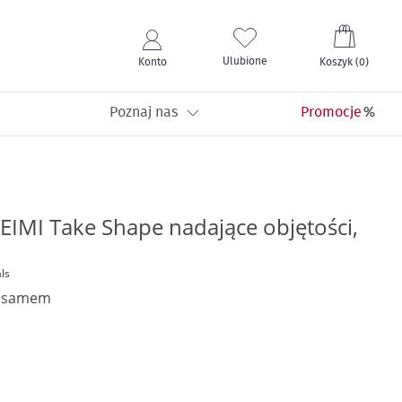
Mój kos
Ulubione
Konto
Koszyk
(
0
)
Poznaj nas
Promocje
EIMI Take Shape nadające objętości,
ls
alsamem