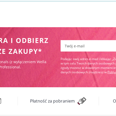
RA I ODBIERZ
Zapisz się do newslettera:
ZE ZAKUPY*
Podając swój adres e-mail i klikając „
onals (z wyłączeniem Wella
w tym celu Twoich danych osobowych pr
Professional.
zgody możesz w dowolnym momencie wy
danych osobowych znajdziesz w
Polit
Płatność za pobraniem
O