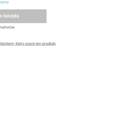
tępny
o koszyka
nalistów.
ientem, który oceni ten produkt