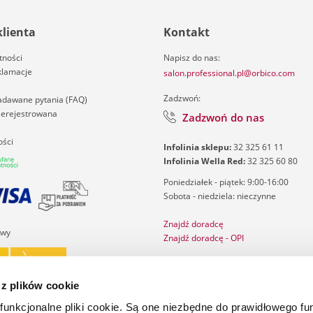
klienta
Kontakt
tności
Napisz do nas:
klamacje
salon.professional.pl@orbico.com
Zadzwoń:
zadawane pytania (FAQ)
nierejestrowana
Zadzwoń do nas
ości
Infolinia sklepu:
32 325 61 11
Infolinia Wella Red:
32 325 60 80
Poniedziałek - piątek: 9:00-16:00
Sobota - niedziela: nieczynne
Znajdź doradcę
awy
Znajdź doradcę - OPI
Salon Finder
Katalog ghd
 z plików cookie
Katalog ghd Cherry Chic
 funkcjonalne pliki cookie. Są one niezbędne do prawidłowego f