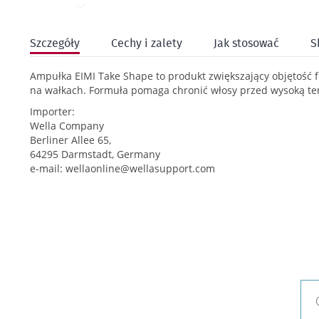
Przejdź
na
Szczegóły
Cechy i zalety
Jak stosować
S
początek
galerii
Ampułka EIMI Take Shape to produkt zwiększający objętość fry
na wałkach. Formuła pomaga chronić włosy przed wysoką t
Importer:
Wella Company
Berliner Allee 65,
64295 Darmstadt, Germany
e-mail:
wellaonline@wellasupport.com