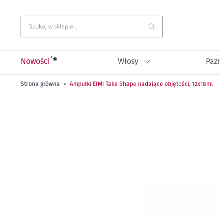
Przejdź
do
treści
Szukaj w sklepie…
Nowości
Włosy
Paz
Strona główna
Ampułki EIMI Take Shape nadające objętości, 12x18ml
Przejdź
na
koniec
galerii