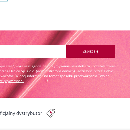
Zapisz się
Zapisz się”, wyrażasz zgodę na otrzymywanie newslettera i przetwarzanie
zez Orbico Sp. z o.o. (administratora danych). Udzielone przez siebie
cofać. Więcej informacji na temat sposobu przetwarzania Twoich
yce prywatności
.
ficjalny dystrybutor