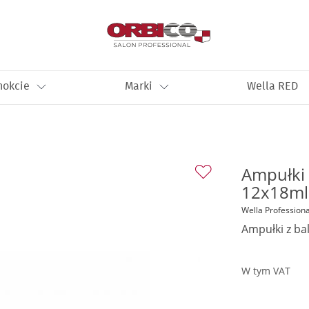
nokcie
Marki
Wella RED
Ampułki 
12x18ml
Wella Professiona
Ampułki z b
W tym VAT