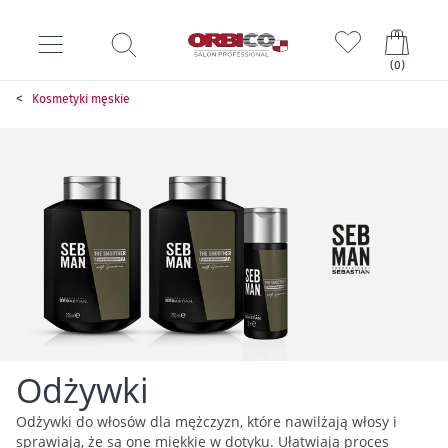
Mój k
(
0
)
Kosmetyki męskie
Odżywki
Odżywki do włosów dla mężczyzn, które nawilżają włosy i
sprawiają, że są one miękkie w dotyku. Ułatwiają proces