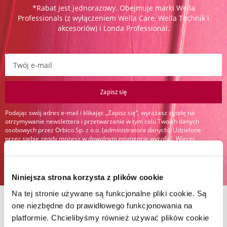
*Rabat jest jednorazowy. Obejmuje marki Wella
Professionals (z wyłączeniem Wella Care, Wella Technik i
akcesoriów) i Londa Professional.
Zapisz się do newslettera:
Zapisz się
Podając swój adres e-mail i klikając „Zapisz się”, wyrażasz zgodę na
otrzymywanie newslettera i przetwarzanie w tym celu Twoich danych
osobowych przez Orbico Sp. z o.o. (administratora danych). Udzielone
przez siebie zgody możesz w dowolnym momencie wycofać. Więcej
informacji na temat sposobu przetwarzania Twoich danych osobowych
znajdziesz w
Polityce prywatności
.
Niniejsza strona korzysta z plików cookie
Na tej stronie używane są funkcjonalne pliki cookie. Są
one niezbędne do prawidłowego funkcjonowania na
platformie. Chcielibyśmy również używać plików cookie