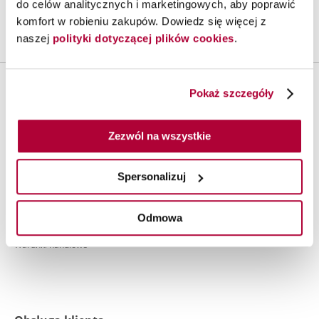
do celów analitycznych i marketingowych, aby poprawić
Darmowa
Płatność za
Oficjalny
komfort w robieniu zakupów. Dowiedz się więcej z
dostawa
pobraniem
dystrybutor
naszej
polityki dotyczącej plików cookies
.
Pokaż szczegóły
Warunki zakupów
Regulamin
Zezwól na wszystkie
Polityka prywatności
Klauzula informacyjna Wella
Spersonalizuj
Polityka cookies
Odmowa
Ustawienia plików cookie
Warunki handlowe