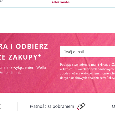
załóż konto.
RA I ODBIERZ
Zapisz się do newslettera:
ZE ZAKUPY*
Podając swój adres e-mail i klikając „
onals (z wyłączeniem Wella
w tym celu Twoich danych osobowych pr
Professional.
zgody możesz w dowolnym momencie wy
danych osobowych znajdziesz w
Polit
Płatność za pobraniem
O