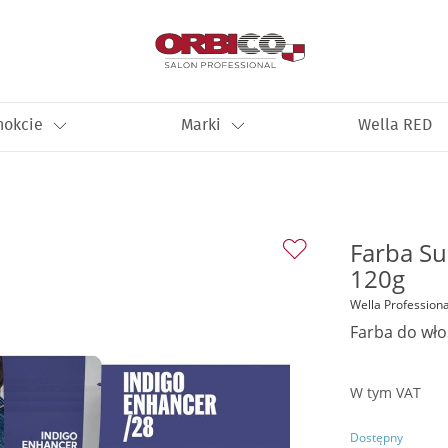
nokcie
Marki
Wella RED
Farba Su
120g
Wella Professiona
Farba do wł
W tym VAT
Dostępny