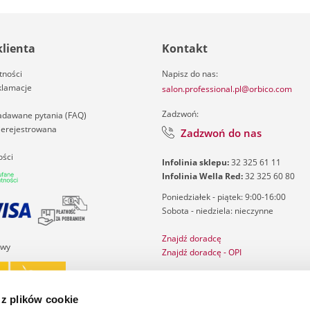
klienta
Kontakt
tności
Napisz do nas:
klamacje
salon.professional.pl@orbico.com
Zadzwoń:
zadawane pytania (FAQ)
nierejestrowana
Zadzwoń do nas
ości
Infolinia sklepu:
32 325 61 11
Infolinia Wella Red:
32 325 60 80
Poniedziałek - piątek: 9:00-16:00
Sobota - niedziela: nieczynne
Znajdź doradcę
awy
Znajdź doradcę - OPI
Salon Finder
Katalog ghd
 z plików cookie