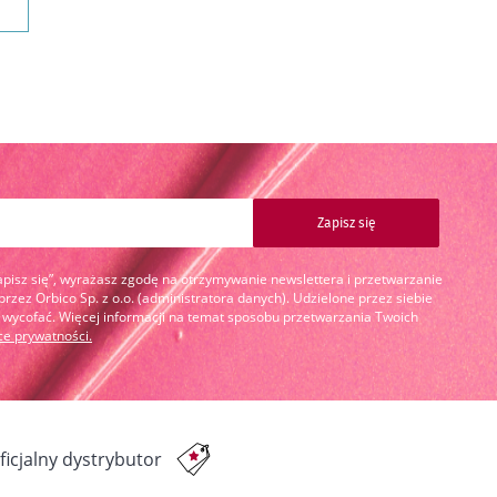
Zapisz się
Zapisz się”, wyrażasz zgodę na otrzymywanie newslettera i przetwarzanie
zez Orbico Sp. z o.o. (administratora danych). Udzielone przez siebie
cofać. Więcej informacji na temat sposobu przetwarzania Twoich
yce prywatności
.
ficjalny dystrybutor