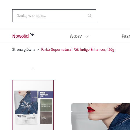
Przejdź
do
treści
Szukaj w sklepie…
Nowości
Włosy
Paz
Strona główna
Farba Supernatural /28 Indigo Enhancer, 120g
Przejdź
na
koniec
galerii