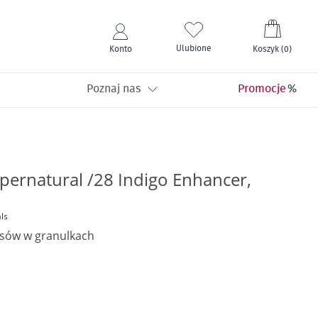
Mój kos
Ulubione
Konto
Koszyk
(
0
)
Poznaj nas
Promocje
pernatural /28 Indigo Enhancer,
ls
osów w granulkach