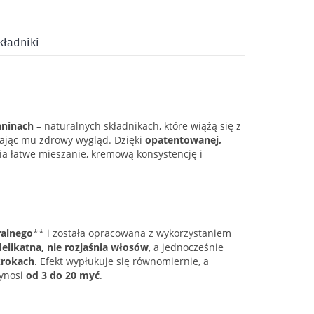
kładniki
aninach
– naturalnych składnikach, które wiążą się z
ając mu zdrowy wygląd. Dzięki
opatentowanej,
a łatwe mieszanie, kremową konsystencję i
alnego
** i została opracowana z wykorzystaniem
delikatna, nie rozjaśnia włosów
, a jednocześnie
krokach
. Efekt wypłukuje się równomiernie, a
wynosi
od 3 do 20 myć
.