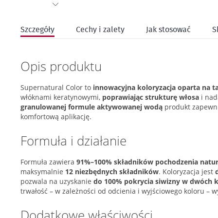
Przejdź
na
Szczegóły
Cechy i zalety
Jak stosować
S
początek
galerii
Opis produktu
Supernatural Color to
innowacyjna koloryzacja oparta na t
włóknami keratynowymi,
poprawiając strukturę włosa
i nad
granulowanej formule aktywowanej wodą
produkt zapewni
komfortową aplikację.
Formuła i działanie
Formuła zawiera
91%–100% składników pochodzenia natur
maksymalnie
12 niezbędnych składników
. Koloryzacja jest
pozwala na uzyskanie
do 100% pokrycia siwizny w dwóch 
trwałość – w zależności od odcienia i wyjściowego koloru – 
Dodatkowe właściwości