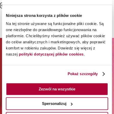
Niniejsza strona korzysta z plików cookie
Na tej stronie używane są funkcjonalne pliki cookie. Są
one niezbędne do prawidłowego funkcjonowania na
platformie. Chcielibyśmy również używać plików cookie
do celów analitycznych i marketingowych, aby poprawić
komfort w robieniu zakupów. Dowiedz się więcej z
ZAPISZ SIĘ DO NEWSLETTERA I
naszej
polityki dotyczącej plików cookies
.
ODBIERZ 65% RABATU NA
PIERWSZE ZAKUPY*
Pokaż szczegóły
*Rabat jest jednorazowy. Obejmuje marki Wella
Professionals (z wyłączeniem Wella Care, Wella Technik i
Zezwól na wszystkie
akcesoriów) i Londa Professional.
Spersonalizuj
Zapisz się do newslettera: