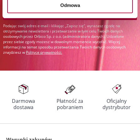
Odmowa
Zapisz się
Podając swój adres e-mail i klikając „Zapisz się”, wyrażasz zgodę na
otrzymywanie newslettera i przetwarzanie w tym celu Twoich danych
osobowych przez Orbico Sp. z o.o. (administratora danych). Udzielone
przez siebie zgody możesz w dowolnym momencie wycofać. Więcej
informacji na temat sposobu przetwarzania Twoich danych osobowych
znajdziesz w
Polityce prywatności
.
Darmowa
Płatność za
Oficjalny
dostawa
pobraniem
dystrybutor
Warunki zakupów