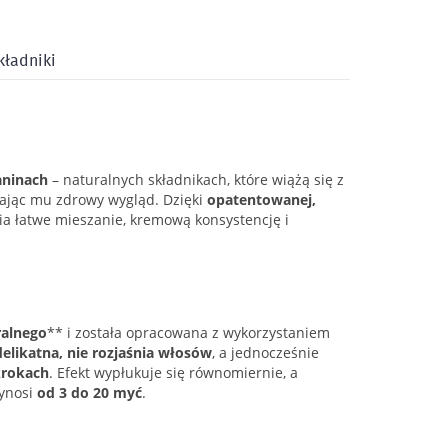
kładniki
aninach
– naturalnych składnikach, które wiążą się z
ając mu zdrowy wygląd. Dzięki
opatentowanej,
a łatwe mieszanie, kremową konsystencję i
alnego
** i została opracowana z wykorzystaniem
delikatna, nie rozjaśnia włosów
, a jednocześnie
krokach
. Efekt wypłukuje się równomiernie, a
wynosi
od 3 do 20 myć
.