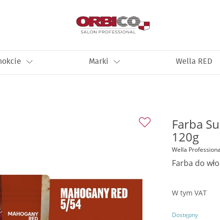
nokcie
Marki
Wella RED
Farba Su
120g
Wella Professiona
Farba do wł
W tym VAT
Dostępny