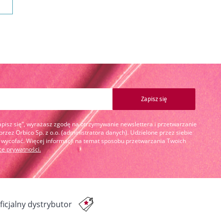
Zapisz się
Zapisz się”, wyrażasz zgodę na otrzymywanie newslettera i przetwarzanie
zez Orbico Sp. z o.o. (administratora danych). Udzielone przez siebie
cofać. Więcej informacji na temat sposobu przetwarzania Twoich
yce prywatności
.
ficjalny dystrybutor