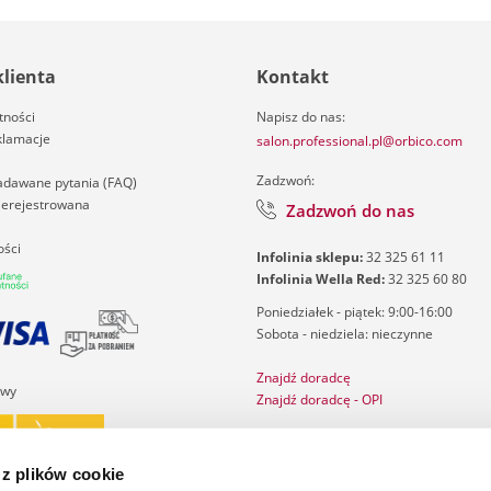
klienta
Kontakt
tności
Napisz do nas:
klamacje
salon.professional.pl@orbico.com
Zadzwoń:
zadawane pytania (FAQ)
nierejestrowana
Zadzwoń do nas
ości
Infolinia sklepu:
32 325 61 11
Infolinia Wella Red:
32 325 60 80
Poniedziałek - piątek: 9:00-16:00
Sobota - niedziela: nieczynne
Znajdź doradcę
awy
Znajdź doradcę - OPI
Salon Finder
Katalog ghd
 z plików cookie