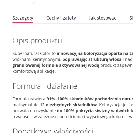
Przejdź
na
Szczegóły
Cechy i zalety
Jak stosować
S
początek
galerii
Opis produktu
Supernatural Color to
innowacyjna koloryzacja oparta na t
włóknami keratynowymi,
poprawiając strukturę włosa
i nad
granulowanej formule aktywowanej wodą
produkt zapewni
komfortową aplikację.
Formuła i działanie
Formuła zawiera
91%–100% składników pochodzenia natur
maksymalnie
12 niezbędnych składników
. Koloryzacja jest
pozwala na uzyskanie
do 100% pokrycia siwizny w dwóch 
trwałość – w zależności od odcienia i wyjściowego koloru – 
Dodatkowe właściwości