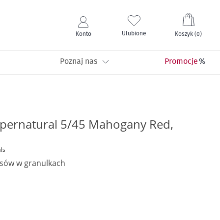
Mój kos
Ulubione
Konto
Koszyk
(
0
)
Poznaj nas
Promocje
pernatural 5/45 Mahogany Red,
ls
osów w granulkach