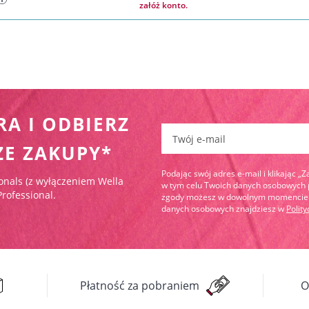
załóż konto.
RA I ODBIERZ
Zapisz się do newslettera:
ZE ZAKUPY*
Podając swój adres e-mail i klikając „
onals (z wyłączeniem Wella
w tym celu Twoich danych osobowych pr
Professional.
zgody możesz w dowolnym momencie wy
danych osobowych znajdziesz w
Polit
Płatność za pobraniem
O