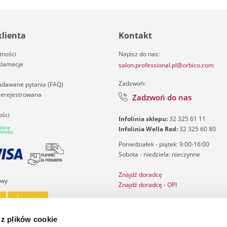
klienta
Kontakt
tności
Napisz do nas:
klamacje
salon.professional.pl@orbico.com
Zadzwoń:
zadawane pytania (FAQ)
nierejestrowana
Zadzwoń do nas
ości
Infolinia sklepu:
32 325 61 11
Infolinia Wella Red:
32 325 60 80
Poniedziałek - piątek: 9:00-16:00
Sobota - niedziela: nieczynne
Znajdź doradcę
awy
Znajdź doradcę - OPI
Salon Finder
Katalog ghd
 z plików cookie