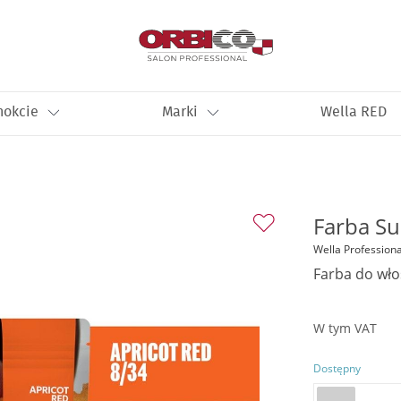
nokcie
Marki
Wella RED
Farba Su
Wella Professiona
Farba do wł
W tym VAT
Dostępny