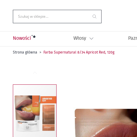
Przejdź
do
treści
Szukaj w sklepie…
Nowości
Włosy
Paz
Strona główna
Farba Supernatural 8/34 Apricot Red, 120g
Przejdź
na
koniec
galerii