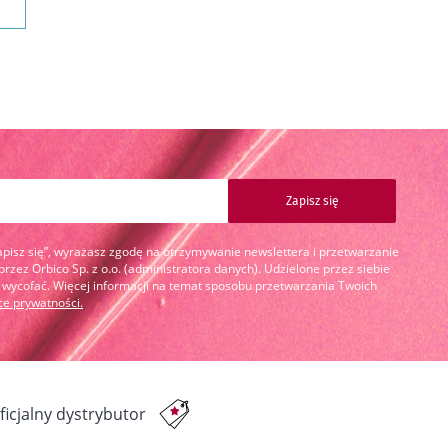
Zapisz się
Zapisz się”, wyrażasz zgodę na otrzymywanie newslettera i przetwarzanie
zez Orbico Sp. z o.o. (administratora danych). Udzielone przez siebie
cofać. Więcej informacji na temat sposobu przetwarzania Twoich
yce prywatności
.
ficjalny dystrybutor