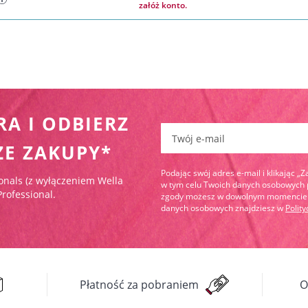
załóż konto.
RA I ODBIERZ
Zapisz się do newslettera:
ZE ZAKUPY*
Podając swój adres e-mail i klikając „
onals (z wyłączeniem Wella
w tym celu Twoich danych osobowych pr
Professional.
zgody możesz w dowolnym momencie wy
danych osobowych znajdziesz w
Polit
Płatność za pobraniem
O