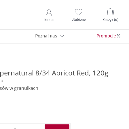
Mój kos
Ulubione
Konto
Koszyk
(
0
)
Poznaj nas
Promocje
pernatural 8/34 Apricot Red, 120g
ls
osów w granulkach