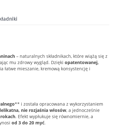
kładniki
aninach
– naturalnych składnikach, które wiążą się z
ając mu zdrowy wygląd. Dzięki
opatentowanej,
a łatwe mieszanie, kremową konsystencję i
alnego
** i została opracowana z wykorzystaniem
delikatna, nie rozjaśnia włosów
, a jednocześnie
krokach
. Efekt wypłukuje się równomiernie, a
wynosi
od 3 do 20 myć
.