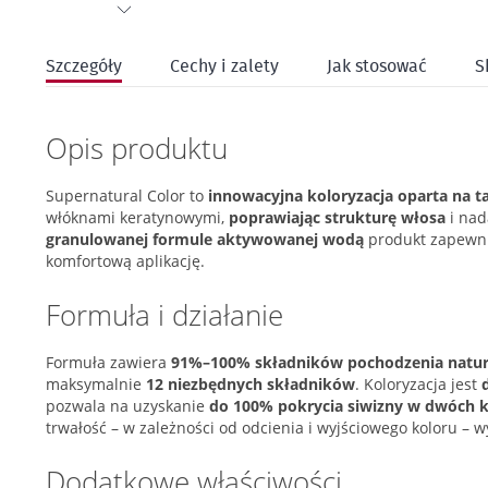
Przejdź
na
Szczegóły
Cechy i zalety
Jak stosować
S
początek
galerii
Opis produktu
Supernatural Color to
innowacyjna koloryzacja oparta na t
włóknami keratynowymi,
poprawiając strukturę włosa
i nad
granulowanej formule aktywowanej wodą
produkt zapewni
komfortową aplikację.
Formuła i działanie
Formuła zawiera
91%–100% składników pochodzenia natur
maksymalnie
12 niezbędnych składników
. Koloryzacja jest
pozwala na uzyskanie
do 100% pokrycia siwizny w dwóch 
trwałość – w zależności od odcienia i wyjściowego koloru – 
Dodatkowe właściwości