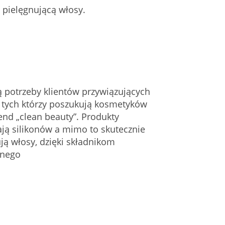
 pielęgnującą włosy.
ą potrzeby klientów przywiązujących
 tych którzy poszukują kosmetyków
end „clean beauty”. Produkty
ają silikonów a mimo to skutecznie
ują włosy, dzięki składnikom
lnego