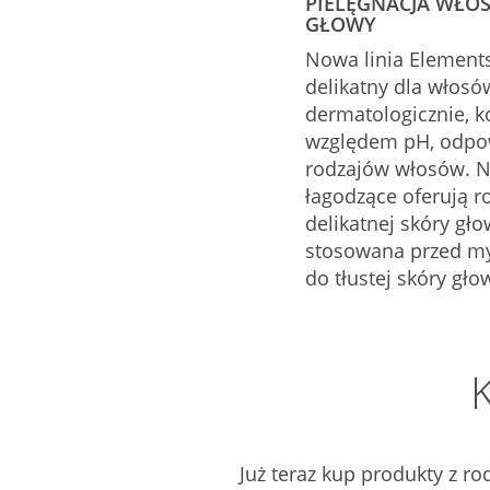
PIELĘGNACJA WŁO
GŁOWY
Nowa linia Element
delikatny dla włosó
dermatologicznie, 
względem pH, odpow
rodzajów włosów. N
łagodzące oferują r
delikatnej skóry gło
stosowana przed my
do tłustej skóry gło
Już teraz kup produkty z ro