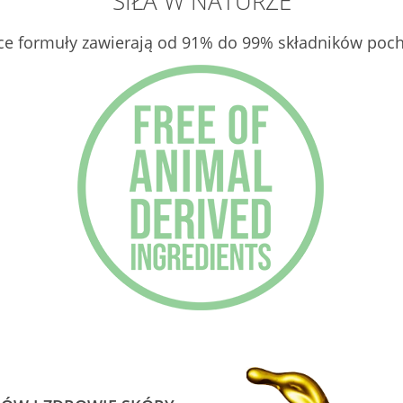
SIŁA W NATURZE
ące formuły zawierają od 91% do 99% składników poc