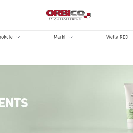
nokcie
Marki
Wella RED