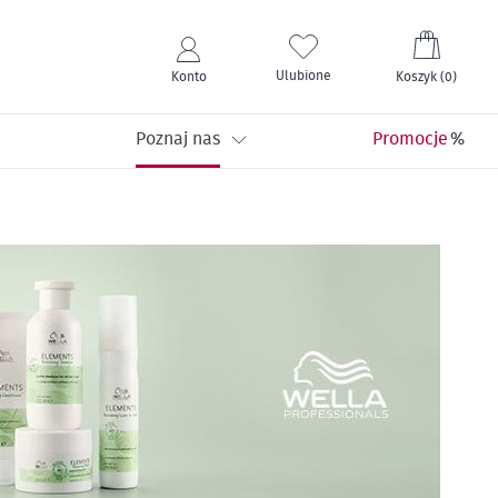
Mój kos
Ulubione
Konto
Koszyk
(
0
)
Poznaj nas
Promocje