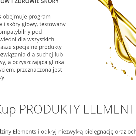
SÓW I ZDROWIE SKÓRY
s obejmuje program
w i skóry głowy, testowany
kompatybilny pod
iedni dla wszystkich
asze specjalne produkty
ozwiązania dla suchej lub
wy, a oczyszczająca glinka
ciem, przeznaczona jest
wy.
Kup PRODUKTY ELEMENT
dziny Elements i odkryj niezwykłą pielęgnację oraz o