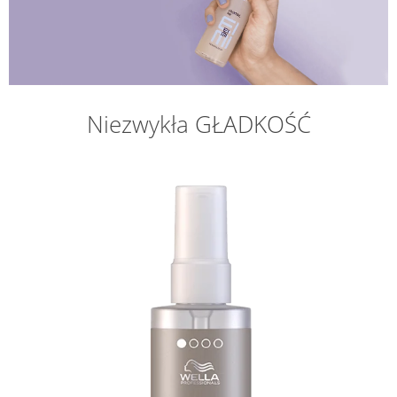
Niezwykła GŁADKOŚĆ