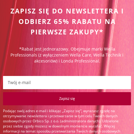
ZAPISZ SIĘ DO NEWSLETTERA I
ODBIERZ 65% RABATU NA
PIERWSZE ZAKUPY*
*Rabat jest jednorazowy. Obejmuje marki Wella
Professionals (z wyłączeniem Wella Care, Wella Technik i
akcesoriów) i Londa Professional.
Zapisz się do newslettera:
Zapisz się
Podając swój adres e-mail i klikając „Zapisz się”, wyrażasz zgodę na
otrzymywanie newslettera i przetwarzanie w tym celu Twoich danych
osobowych przez Orbico Sp. z o.o. (administratora danych). Udzielone
przez siebie zgody możesz w dowolnym momencie wycofać. Więcej
informacji na temat sposobu przetwarzania Twoich danych osobowych