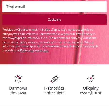
Zapisz się do newslettera:
Zapisz się
Podając swój adres e-mail i klikając „Zapisz się”, wyrażasz zgodę na
otrzymywanie newslettera i przetwarzanie w tym celu Twoich danych
osobowych przez Orbico Sp. z o.o. (administratora danych). Udzielone
przez siebie zgody możesz w dowolnym momencie wycofać. Więcej
informacji na temat sposobu przetwarzania Twoich danych osobowych
znajdziesz w
Polityce prywatności
.
Darmowa
Płatność za
Oficjalny
dostawa
pobraniem
dystrybutor