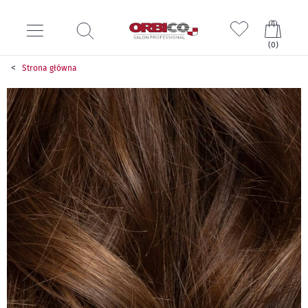
Mój k
(
0
)
Strona główna