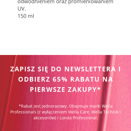
odwodnieniem oraz promieniowaniem
UV.
150 ml
ZAPISZ SIĘ DO NEWSLETTERA I
ODBIERZ 65% RABATU NA
PIERWSZE ZAKUPY*
*Rabat jest jednorazowy. Obejmuje marki Wella
Professionals (z wyłączeniem Wella Care, Wella Technik i
akcesoriów) i Londa Professional.