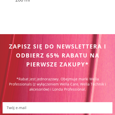
ZAPISZ SIĘ DO NEWSLETTERA I
ODBIERZ 65% RABATU NA
PIERWSZE ZAKUPY*
*Rabat jest jednorazowy. Obejmuje marki Wella
Professionals (z wyłączeniem Wella Care, Wella Technik i
akcesoriów) i Londa Professional.
Zapisz się do newslettera: