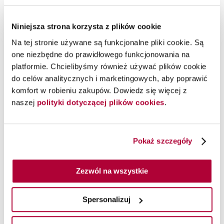
Niniejsza strona korzysta z plików cookie
Na tej stronie używane są funkcjonalne pliki cookie. Są
one niezbędne do prawidłowego funkcjonowania na
platformie. Chcielibyśmy również używać plików cookie
do celów analitycznych i marketingowych, aby poprawić
KUP TERAZ
komfort w robieniu zakupów. Dowiedz się więcej z
naszej
polityki dotyczącej plików cookies
.
PERFECT SETTING
Delikatny lotion do układania włosów.
Nadaje włosom strukturę o
Pokaż szczegóły
zwiększonej objętości oraz idealny
połysk. Formuła zapewnia dobrze
Zezwól na wszystkie
zrównoważone połączenie właściwości
pielęgnacyjnych i ochronnych (chroni
Spersonalizuj
przed wysoką temperaturą suszarki).
150 ml