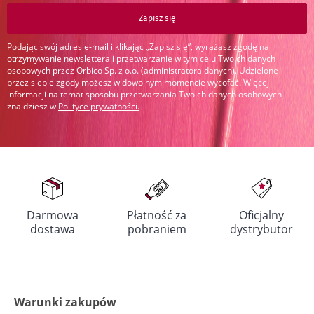
Zapisz się
Podając swój adres e-mail i klikając „Zapisz się”, wyrażasz zgodę na
otrzymywanie newslettera i przetwarzanie w tym celu Twoich danych
osobowych przez Orbico Sp. z o.o. (administratora danych). Udzielone
przez siebie zgody możesz w dowolnym momencie wycofać. Więcej
informacji na temat sposobu przetwarzania Twoich danych osobowych
znajdziesz w
Polityce prywatności
.
Darmowa
Płatność za
Oficjalny
dostawa
pobraniem
dystrybutor
Warunki zakupów