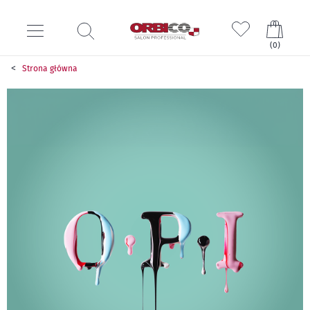
Mój k
(
0
)
Strona główna