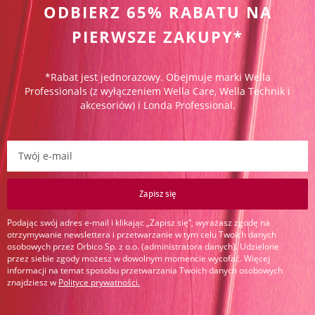
ODBIERZ 65% RABATU NA
PIERWSZE ZAKUPY*
*Rabat jest jednorazowy. Obejmuje marki Wella
Professionals (z wyłączeniem Wella Care, Wella Technik i
akcesoriów) i Londa Professional.
Zapisz się do newslettera:
Zapisz się
Podając swój adres e-mail i klikając „Zapisz się”, wyrażasz zgodę na
otrzymywanie newslettera i przetwarzanie w tym celu Twoich danych
osobowych przez Orbico Sp. z o.o. (administratora danych). Udzielone
przez siebie zgody możesz w dowolnym momencie wycofać. Więcej
informacji na temat sposobu przetwarzania Twoich danych osobowych
znajdziesz w
Polityce prywatności
.