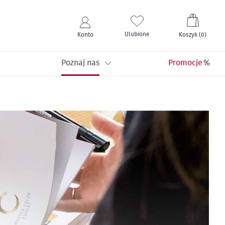
Mój kos
Ulubione
Konto
Koszyk
(
0
)
Poznaj nas
Promocje