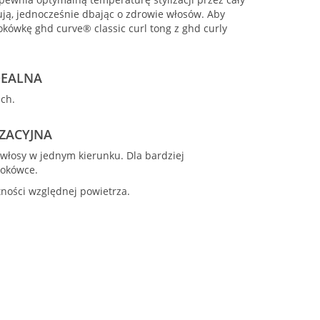
mują, jednocześnie dbając o zdrowie włosów. Aby
lokówkę ghd curve® classic curl tong z ghd curly
DEALNA
ich.
ZACYJNA
 włosy w jednym kierunku. Dla bardziej
 lokówce.
ności względnej powietrza.