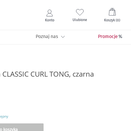
Mój kos
Ulubione
Konto
Koszyk
(
0
)
Poznaj nas
Promocje
 CLASSIC CURL TONG, czarna
tępny
o koszyka