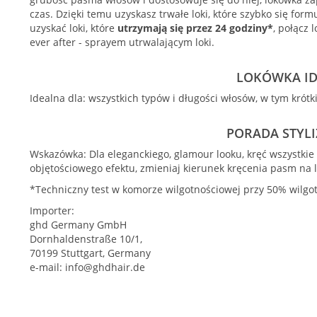
czas. Dzięki temu uzyskasz trwałe loki, które szybko się for
uzyskać loki, które
utrzymają się przez 24 godziny*
, połącz 
ever after - sprayem utrwalającym loki.
LOKÓWKA I
Idealna dla: wszystkich typów i długości włosów, w tym krótk
PORADA STYLI
Wskazówka: Dla eleganckiego, glamour looku, kręć wszystkie
objętościowego efektu, zmieniaj kierunek kręcenia pasm na
*Techniczny test w komorze wilgotnościowej przy 50% wilgot
Importer:
ghd Germany GmbH
Dornhaldenstraße 10/1,
70199 Stuttgart, Germany
e-mail:
info@ghdhair.de