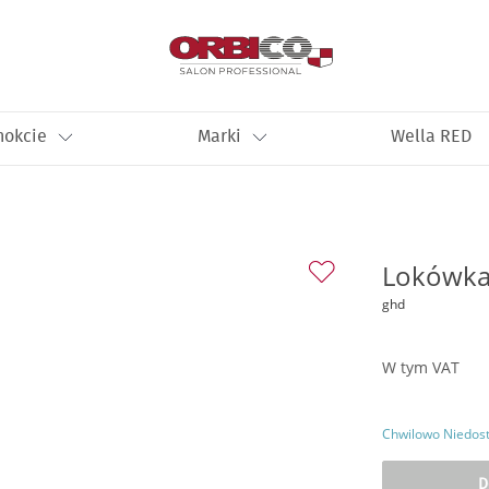
nokcie
Marki
Wella RED
Lokówka
ghd
W tym VAT
Chwilowo Niedos
D