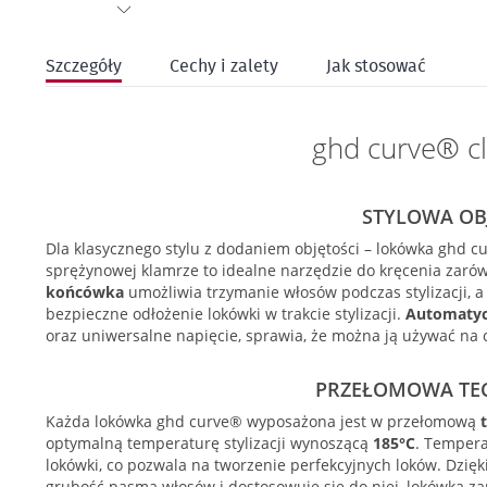
Przejdź
na
Szczegóły
Cechy i zalety
Jak stosować
początek
galerii
ghd curve® cl
STYLOWA OB
Dla klasycznego stylu z dodaniem objętości – lokówka ghd cu
sprężynowej klamrze to idealne narzędzie do kręcenia zarówn
końcówka
umożliwia trzymanie włosów podczas stylizacji
bezpieczne odłożenie lokówki w trakcie stylizacji.
Automatyc
oraz uniwersalne napięcie, sprawia, że można ją używać na 
PRZEŁOMOWA TE
Każda lokówka ghd curve® wyposażona jest w przełomową
t
optymalną temperaturę stylizacji wynoszącą
185°C
. Tempera
lokówki, co pozwala na tworzenie perfekcyjnych loków. Dzięk
grubość pasma włosów i dostosowuje się do niej, lokówka za