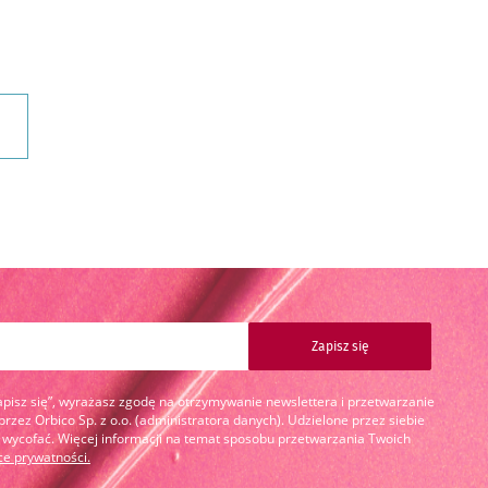
Zapisz się
Zapisz się”, wyrażasz zgodę na otrzymywanie newslettera i przetwarzanie
zez Orbico Sp. z o.o. (administratora danych). Udzielone przez siebie
cofać. Więcej informacji na temat sposobu przetwarzania Twoich
yce prywatności
.