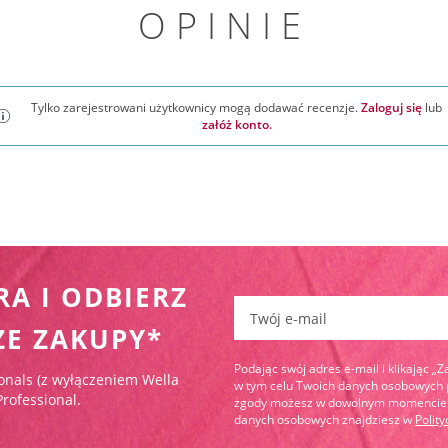
OPINIE
Tylko zarejestrowani użytkownicy mogą dodawać recenzje.
Zaloguj się
lub
załóż konto.
RA I ODBIERZ
Zapisz się do newslettera:
ZE ZAKUPY*
Podając swój adres e-mail i klikając „
onals (z wyłączeniem Wella
w tym celu Twoich danych osobowych pr
Professional.
zgody możesz w dowolnym momencie wy
danych osobowych znajdziesz w
Polit