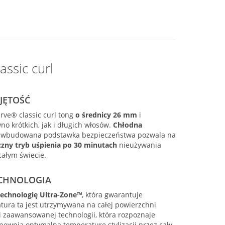
assic curl
JĘTOŚĆ
rve® classic curl tong
o średnicy 26 mm
i
o krótkich, jak i długich włosów.
Chłodna
, a wbudowana podstawka bezpieczeństwa pozwala na
zny tryb uśpienia po 30 minutach
nieużywania
całym świecie.
CHNOLOGIA
echnologię Ultra-Zone™
, która gwarantuje
tura ta jest utrzymywana na całej powierzchni
i zaawansowanej technologii, która rozpoznaje
pewnia optymalną temperaturę stylizacji przez cały