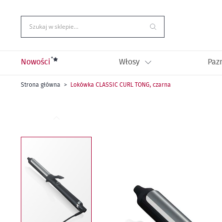
Przejdź
do
treści
Szukaj w sklepie…
Nowości
Włosy
Paz
Strona główna
Lokówka CLASSIC CURL TONG, czarna
Przejdź
na
koniec
galerii