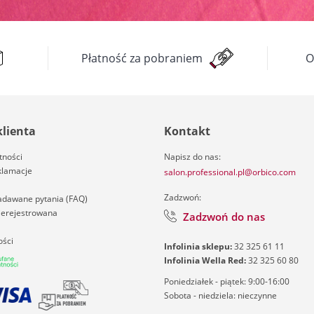
Płatność za pobraniem
O
klienta
Kontakt
tności
Napisz do nas:
klamacje
salon.professional.pl@orbico.com
Zadzwoń:
zadawane pytania (FAQ)
nierejestrowana
Zadzwoń do nas
ości
Infolinia sklepu:
32 325 61 11
Infolinia Wella Red:
32 325 60 80
Poniedziałek - piątek: 9:00-16:00
Sobota - niedziela: nieczynne