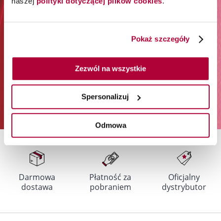
naszej
polityki dotyczącej plików cookies
.
Zapisz się do newslettera:
Pokaż szczegóły
Zapisz się
Podając swój adres e-mail i klikając „Zapisz się”, wyrażasz zgodę na
otrzymywanie newslettera i przetwarzanie w tym celu Twoich danych
Zezwól na wszystkie
osobowych przez Orbico Sp. z o.o. (administratora danych). Udzielone
przez siebie zgody możesz w dowolnym momencie wycofać. Więcej
informacji na temat sposobu przetwarzania Twoich danych osobowych
Spersonalizuj
znajdziesz w
Polityce prywatności
.
Odmowa
Darmowa
Płatność za
Oficjalny
dostawa
pobraniem
dystrybutor