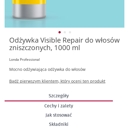
Odżywka Visible Repair do włosów
Przejdź
na
zniszczonych, 1000 ml
początek
galerii
Londa Professional
Mocno odżywiająca odżywka do włosów
Bądź pierwszym klientem, który oceni ten produkt
Szczegóły
Cechy i zalety
Jak stosować
Składniki