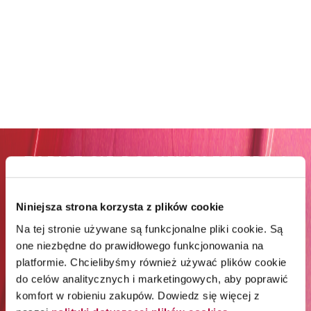
ZAPISZ SIĘ DO NEWSLETTERA I
ODBIERZ 65% RABATU NA
PIERWSZE ZAKUPY*
Niniejsza strona korzysta z plików cookie
Na tej stronie używane są funkcjonalne pliki cookie. Są
one niezbędne do prawidłowego funkcjonowania na
*Rabat jest jednorazowy. Obejmuje marki Wella
platformie. Chcielibyśmy również używać plików cookie
Professionals (z wyłączeniem Wella Care, Wella Technik i
akcesoriów) i Londa Professional.
do celów analitycznych i marketingowych, aby poprawić
komfort w robieniu zakupów. Dowiedz się więcej z