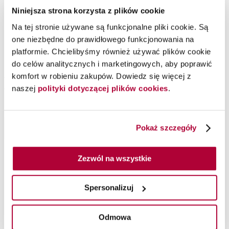
Niniejsza strona korzysta z plików cookie
Na tej stronie używane są funkcjonalne pliki cookie. Są
one niezbędne do prawidłowego funkcjonowania na
platformie. Chcielibyśmy również używać plików cookie
do celów analitycznych i marketingowych, aby poprawić
NO.BREAKER szampon
NO.BREAKER maska
komfort w robieniu zakupów. Dowiedz się więcej z
wzmacniający zniszczone
naprawcza do
naszej
polityki dotyczącej plików cookies
.
włosy, 15 ml
zniszczonych włosów, 15
ml
Sebastian Professional
Sebastian Professional
Szampon do włosów
Maska do włosów
Pokaż szczegóły
Do koszyka
Do koszyka
Dołącz do Sebastian PREMIUM,
Dołącz do Sebastian PREMIUM,
aby kupić produkt
aby kupić produkt
Zezwól na wszystkie
Spersonalizuj
Moja lista życzeń
Odmowa