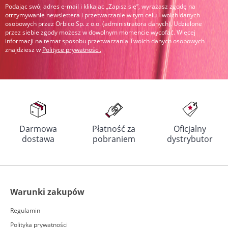
Podając swój adres e-mail i klikając „Zapisz się”, wyrażasz zgodę na
otrzymywanie newslettera i przetwarzanie w tym celu Twoich danych
osobowych przez Orbico Sp. z o.o. (administratora danych). Udzielone
przez siebie zgody możesz w dowolnym momencie wycofać. Więcej
informacji na temat sposobu przetwarzania Twoich danych osobowych
znajdziesz w
Polityce prywatności
.
Darmowa
Płatność za
Oficjalny
dostawa
pobraniem
dystrybutor
Warunki zakupów
Regulamin
Polityka prywatności