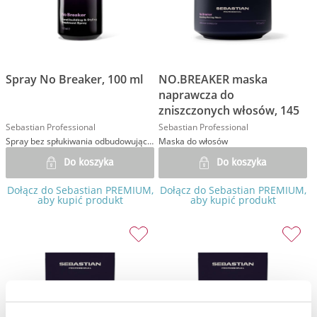
Spray No Breaker, 100 ml
NO.BREAKER maska
naprawcza do
zniszczonych włosów, 145
ml
Sebastian Professional
Sebastian Professional
Spray bez spłukiwania odbudowujący wiązania
Maska do włosów
Do koszyka
Do koszyka
Dołącz do Sebastian PREMIUM,
Dołącz do Sebastian PREMIUM,
aby kupić produkt
aby kupić produkt