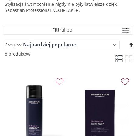
Stylizacja i wzmocnienie nigdy nie były łatwiejsze dzięki
Sebastian Professional NO.BREAKER.
Filtruj po
U
Sortuj po:
k
8 produktów
m