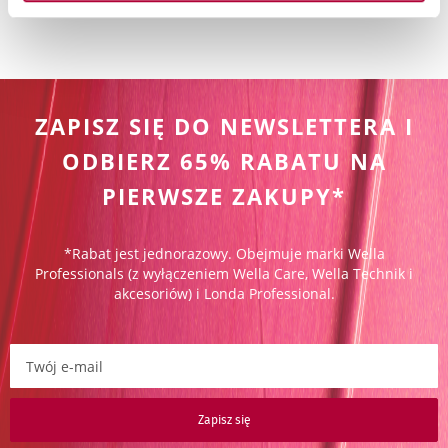
Na Twojej liście życzeń nie ma żadnego produktu.
ZAPISZ SIĘ DO NEWSLETTERA I
ODBIERZ 65% RABATU NA
PIERWSZE ZAKUPY*
*Rabat jest jednorazowy. Obejmuje marki Wella
Professionals (z wyłączeniem Wella Care, Wella Technik i
akcesoriów) i Londa Professional.
Zapisz się do newslettera:
Zapisz się