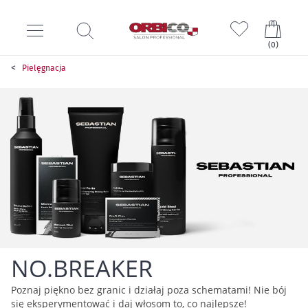
Mój k
(
0
)
Pielęgnacja
NO.BREAKER
Poznaj piękno bez granic i działaj poza schematami! Nie bój
się eksperymentować i daj włosom to, co najlepsze!