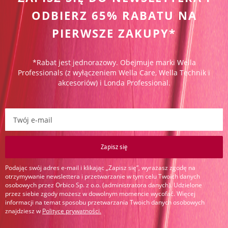
ODBIERZ 65% RABATU NA
PIERWSZE ZAKUPY*
*Rabat jest jednorazowy. Obejmuje marki Wella
Professionals (z wyłączeniem Wella Care, Wella Technik i
akcesoriów) i Londa Professional.
Zapisz się do newslettera:
Zapisz się
Podając swój adres e-mail i klikając „Zapisz się”, wyrażasz zgodę na
otrzymywanie newslettera i przetwarzanie w tym celu Twoich danych
osobowych przez Orbico Sp. z o.o. (administratora danych). Udzielone
przez siebie zgody możesz w dowolnym momencie wycofać. Więcej
informacji na temat sposobu przetwarzania Twoich danych osobowych
znajdziesz w
Polityce prywatności
.