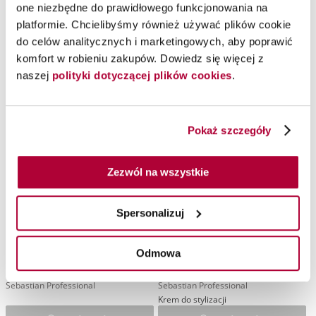
one niezbędne do prawidłowego funkcjonowania na
Dołącz do Sebastian PREMIUM,
Dołącz do Sebastian PREMIUM,
platformie. Chcielibyśmy również używać plików cookie
aby kupić produkt
aby kupić produkt
do celów analitycznych i marketingowych, aby poprawić
komfort w robieniu zakupów. Dowiedz się więcej z
naszej
polityki dotyczącej plików cookies
.
Pokaż szczegóły
Zezwól na wszystkie
Spersonalizuj
Szampon nawilżający
NO.BREAKER krem do
Hydre, 280 ml
stylizacji i pielęgnacji bez
Odmowa
spłukiwania, 145 ml
Sebastian Professional
Sebastian Professional
Krem do stylizacji