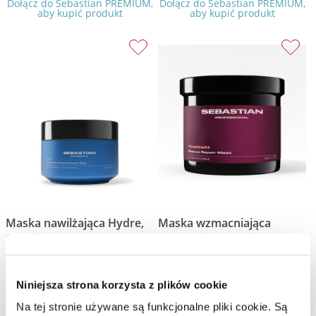
Dołącz do Sebastian PREMIUM,
Dołącz do Sebastian PREMIUM,
aby kupić produkt
aby kupić produkt
Maska nawilżająca Hydre,
Maska wzmacniająca
145 ml
Penetraitt, 500 ml
Sebastian Professional
Sebastian Professional
Niniejsza strona korzysta z plików cookie
Maska nawilżająca
Maska wzmacniająca i regenerująca
Na tej stronie używane są funkcjonalne pliki cookie. Są
Do koszyka
Do koszyka