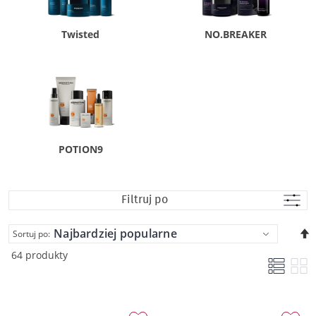
Twisted
NO.BREAKER
POTION9
Filtruj po
U
Sortuj po:
k
64 produkty
m