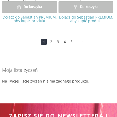
Do koszyka
Do koszyka
Dołącz do Sebastian PREMIUM,
Dołącz do Sebastian PREMIUM,
aby kupić produkt
aby kupić produkt
Strona
Jesteś
Strona
Strona
Strona
Strona
Strona
Dalej
1
2
3
4
5
na
stronie
Moja lista życzeń
Na Twojej liście życzeń nie ma żadnego produktu.
ZAPISZ SIĘ DO NEWSLETTERA I