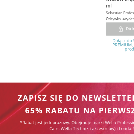
ml
Sebastian Profes
Odżywka uwydatn
Do 
Dołącz do 
PREMIUM, 
prod
ZAPISZ SIĘ DO NEWSLETTE
65% RABATU NA PIERWS
*Rabat jest jednorazowy. Obejmuje marki Wella Professi
Care, Wella Technik i akcesoriów) i Londa 