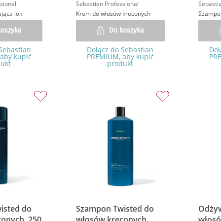
sional
Sebastian Professional
Sebastia
jąca loki
Krem do włosów kręconych
Szampon
koszyka
Do koszyka
Sebastian
Dołącz do Sebastian
Doł
aby kupić
PREMIUM, aby kupić
PRE
ukt
produkt
isted do
Szampon Twisted do
Odżyw
onych, 250
włosów kręconych,
włosó