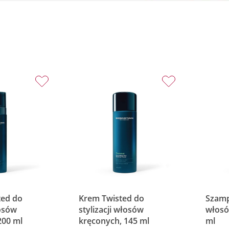
ted do
Krem Twisted do
Szamp
łosów
stylizacji włosów
włosó
200 ml
kręconych, 145 ml
ml