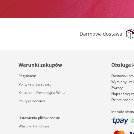
Darmowa dostawa
Warunki zakupów
Obsługa 
Regulamin
Dostawa i pła
Wymiany i re
Polityka prywatności
Zwroty
Klauzula informacyjna Wella
Najczęściej 
Działalność 
Polityka cookies
Metody płatn
Ustawienia plików cookie
Warunki handlowe