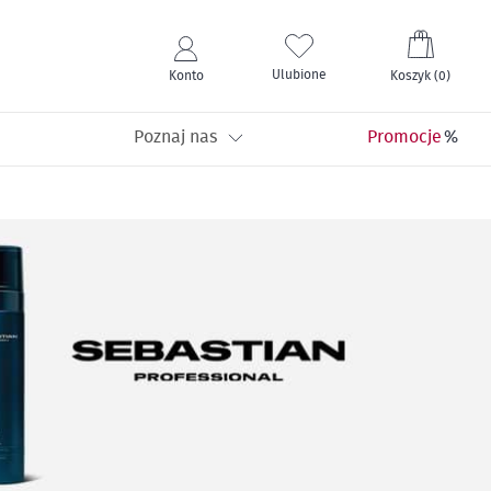
Mój kos
Ulubione
Konto
Koszyk
(
0
)
Poznaj nas
Promocje