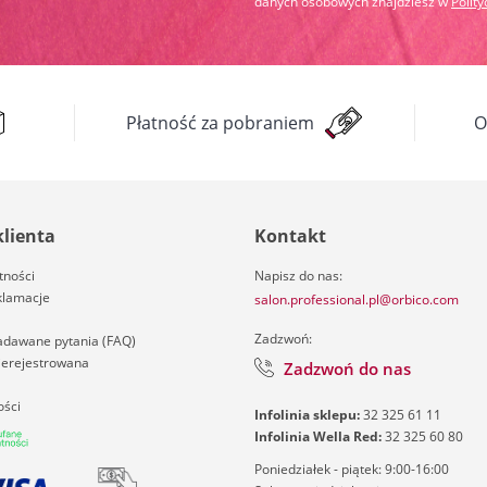
danych osobowych znajdziesz w
Polit
Płatność za pobraniem
O
klienta
Kontakt
tności
Napisz do nas:
klamacje
salon.professional.pl@orbico.com
Zadzwoń:
zadawane pytania (FAQ)
nierejestrowana
Zadzwoń do nas
ości
Infolinia sklepu:
32 325 61 11
Infolinia Wella Red:
32 325 60 80
Poniedziałek - piątek: 9:00-16:00