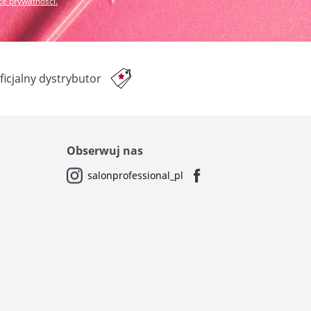
yce prywatności
.
ficjalny dystrybutor
Obserwuj nas
salonprofessional_pl