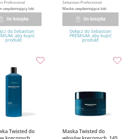
n Professional
Sebastian Professional
 uwydatniający loki
Maska uwydatniająca loki
Do koszyka
Do koszyka
ącz do Sebastian
Dołącz do Sebastian
MIUM, aby kupić
PREMIUM, aby kupić
produkt
produkt
ka Twisted do
Maska Twisted do
w kręconych,
włosów kręconych, 145