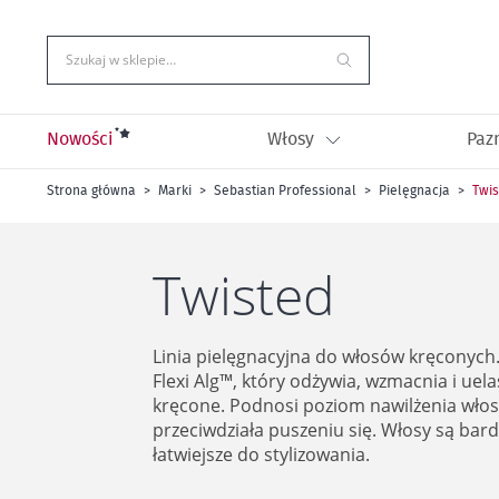
Przejdź
do
treści
Szukaj w sklepie…
Nowości
Włosy
Paz
Strona główna
Marki
Sebastian Professional
Pielęgnacja
Twis
Twisted
Linia pielęgnacyjna do włosów kręconych
Flexi Alg™, który odżywia, wzmacnia i uel
kręcone. Podnosi poziom nawilżenia włos
przeciwdziała puszeniu się. Włosy są bardz
łatwiejsze do stylizowania.