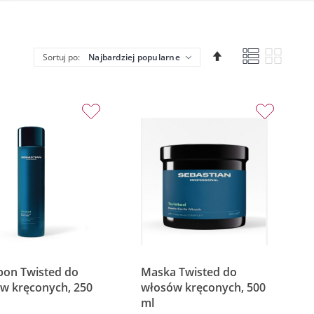
Lista
Siatka
Ustaw
Sortuj po:
kierunek
malejący
on Twisted do
Maska Twisted do
w kręconych, 250
włosów kręconych, 500
ml