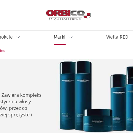
nokcie
Marki
Wella RED
ted
. Zawiera kompleks
astycznia włosy
ów, przez co
iej sprężyste i