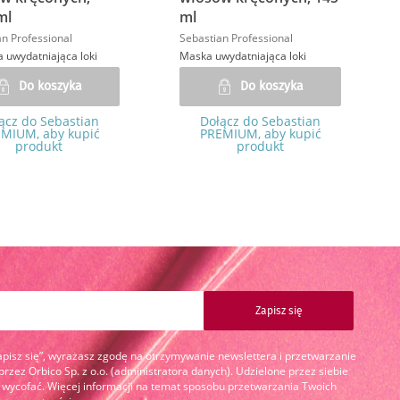
ml
ml
n Professional
Sebastian Professional
 uwydatniająca loki
Maska uwydatniająca loki
Do koszyka
Do koszyka
ącz do Sebastian
Dołącz do Sebastian
MIUM, aby kupić
PREMIUM, aby kupić
produkt
produkt
Zapisz się
Zapisz się”, wyrażasz zgodę na otrzymywanie newslettera i przetwarzanie
zez Orbico Sp. z o.o. (administratora danych). Udzielone przez siebie
cofać. Więcej informacji na temat sposobu przetwarzania Twoich