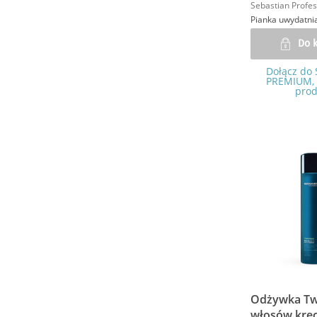
Sebastian Profes
Pianka uwydatnia
Do 
Dołącz do 
PREMIUM, 
prod
Odżywka Tw
włosów kręc