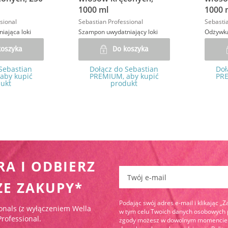
1000 ml
1000 
sional
Sebastian Professional
Sebastia
iająca loki
Szampon uwydatniający loki
Odżywka
koszyka
Do koszyka
Sebastian
Dołącz do Sebastian
Doł
aby kupić
PREMIUM, aby kupić
PRE
ukt
produkt
RA I ODBIERZ
Zapisz się do newslettera:
ZE ZAKUPY*
Podając swój adres e-mail i klikając „
onals (z wyłączeniem Wella
w tym celu Twoich danych osobowych pr
Professional.
zgody możesz w dowolnym momencie wy