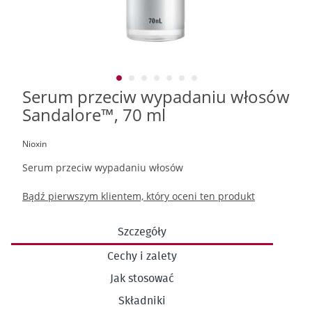
Serum przeciw wypadaniu włosów
Przejdź
na
Sandalore™, 70 ml
początek
galerii
Nioxin
Serum przeciw wypadaniu włosów
Bądź pierwszym klientem, który oceni ten produkt
Szczegóły
Cechy i zalety
Jak stosować
Składniki