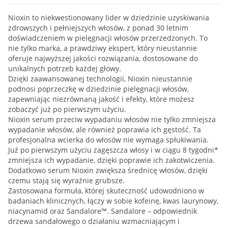
Nioxin to niekwestionowany lider w dziedzinie uzyskiwania
zdrowszych i pełniejszych włosów, z ponad 30 letnim
doświadczeniem w pielęgnacji włosów przerzedzonych. To
nie tylko marka, a prawdziwy ekspert, który nieustannie
oferuje najwyższej jakości rozwiązania, dostosowane do
unikalnych potrzeb każdej głowy.
Dzięki zaawansowanej technologii, Nioxin nieustannie
podnosi poprzeczkę w dziedzinie pielęgnacji włosów,
zapewniając niezrównaną jakość i efekty, które możesz
zobaczyć już po pierwszym użyciu.
Nioxin serum przeciw wypadaniu włosów nie tylko zmniejsza
wypadanie włosów, ale również poprawia ich gęstość. Ta
profesjonalna wcierka do włosów nie wymaga spłukiwania.
Już po pierwszym użyciu zagęszcza włosy i w ciągu 8 tygodni*
zmniejsza ich wypadanie, dzięki poprawie ich zakotwiczenia.
Dodatkowo serum Nioxin zwiększa średnicę włosów, dzięki
czemu stają się wyraźnie grubsze.
Zastosowana formuła, której skuteczność udowodniono w
badaniach klinicznych, łączy w sobie kofeinę, kwas laurynowy,
niacynamid oraz Sandalore™. Sandalore – odpowiednik
drzewa sandałowego o działaniu wzmacniającym i