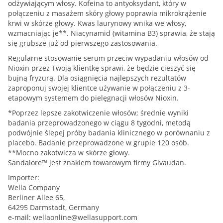
odżywiającym włosy. Kofeina to antyoksydant, który w
połączeniu z masażem skóry głowy poprawia mikrokrążenie
krwi w skórze głowy. Kwas laurynowy wnika we włosy,
wzmacniając je**. Niacynamid (witamina B3) sprawia, że stają
się grubsze już od pierwszego zastosowania.
Regularne stosowanie serum przeciw wypadaniu włosów od
Nioxin przez Twoją klientkę sprawi, że będzie cieszyć się
bujną fryzurą. Dla osiągnięcia najlepszych rezultatów
zaproponuj swojej klientce używanie w połączeniu z 3-
etapowym systemem do pielęgnacji włosów Nioxin.
*Poprzez lepsze zakotwiczenie włosów; średnie wyniki
badania przeprowadzonego w ciągu 8 tygodni, metodą
podwójnie ślepej próby badania klinicznego w porównaniu z
placebo. Badanie przeprowadzone w grupie 120 osób.
**Mocno zakotwicza w skórze głowy.
Sandalore™ jest znakiem towarowym firmy Givaudan.
Importer:
Wella Company
Berliner Allee 65,
64295 Darmstadt, Germany
e-mail:
wellaonline@wellasupport.com