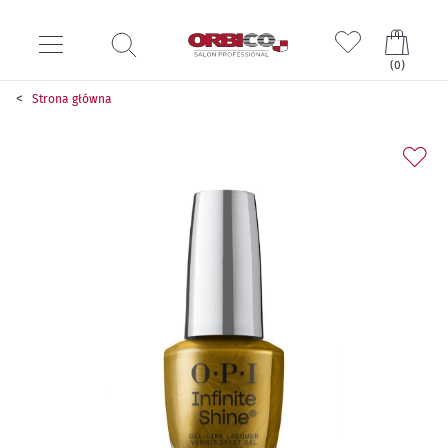
Mój k
(
0
)
Strona główna
Przejdź
na
koniec
galerii