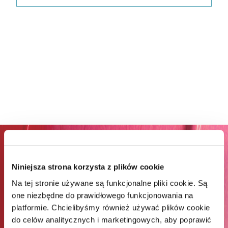
ZAPISZ SIĘ DO NEWSLETTERA I
ODBIERZ 65% RABATU NA
Niniejsza strona korzysta z plików cookie
PIERWSZE ZAKUPY*
Na tej stronie używane są funkcjonalne pliki cookie. Są
one niezbędne do prawidłowego funkcjonowania na
platformie. Chcielibyśmy również używać plików cookie
*Rabat jest jednorazowy. Obejmuje marki Wella
do celów analitycznych i marketingowych, aby poprawić
Professionals (z wyłączeniem Wella Care, Wella Technik i