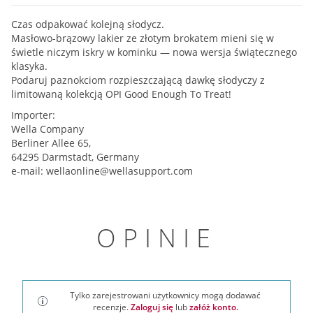
Czas odpakować kolejną słodycz.
Masłowo-brązowy lakier ze złotym brokatem mieni się w
świetle niczym iskry w kominku — nowa wersja świątecznego
klasyka.
Podaruj paznokciom rozpieszczającą dawkę słodyczy z
limitowaną kolekcją OPI Good Enough To Treat!
Importer:
Wella Company
Berliner Allee 65,
64295 Darmstadt, Germany
e-mail:
wellaonline@wellasupport.com
OPINIE
Tylko zarejestrowani użytkownicy mogą dodawać
recenzje.
Zaloguj się
lub
załóż konto.