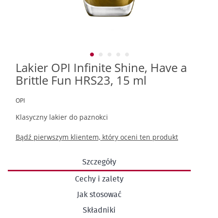
Lakier OPI Infinite Shine, Have a
Przejdź
na
Brittle Fun HRS23, 15 ml
początek
galerii
OPI
Klasyczny lakier do paznokci
Bądź pierwszym klientem, który oceni ten produkt
Szczegóły
Cechy i zalety
Jak stosować
Składniki