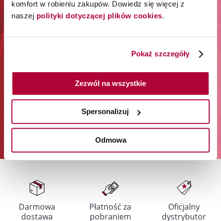
komfort w robieniu zakupów. Dowiedz się więcej z
akcesoriów) i Londa Professional.
naszej
polityki dotyczącej plików cookies
.
Zapisz się do newslettera:
Pokaż szczegóły
Zapisz się
Zezwól na wszystkie
Podając swój adres e-mail i klikając „Zapisz się”, wyrażasz zgodę na
otrzymywanie newslettera i przetwarzanie w tym celu Twoich danych
osobowych przez Orbico Sp. z o.o. (administratora danych). Udzielone
Spersonalizuj
przez siebie zgody możesz w dowolnym momencie wycofać. Więcej
informacji na temat sposobu przetwarzania Twoich danych osobowych
znajdziesz w
Polityce prywatności
.
Odmowa
Darmowa
Płatność za
Oficjalny
dostawa
pobraniem
dystrybutor