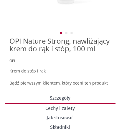
OPI Nature Strong, nawliżający
Przejdź
na
krem do rąk i stóp, 100 ml
początek
galerii
OPI
Krem do stóp i rąk
Bądź pierwszym klientem, który oceni ten produkt
Szczegóły
Cechy i zalety
Jak stosować
Składniki