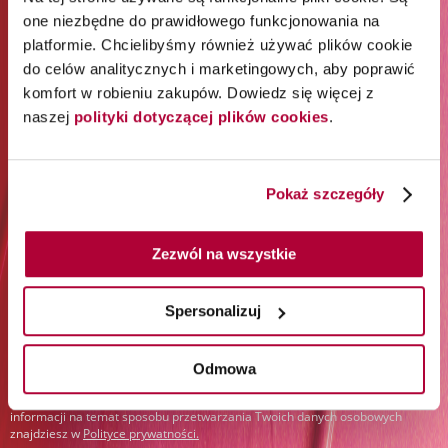
ZAPISZ SIĘ DO NEWSLETTERA I
one niezbędne do prawidłowego funkcjonowania na
ODBIERZ 65% RABATU NA
platformie. Chcielibyśmy również używać plików cookie
do celów analitycznych i marketingowych, aby poprawić
PIERWSZE ZAKUPY*
komfort w robieniu zakupów. Dowiedz się więcej z
naszej
polityki dotyczącej plików cookies
.
*Rabat jest jednorazowy. Obejmuje marki Wella
Professionals (z wyłączeniem Wella Care, Wella Technik i
akcesoriów) i Londa Professional.
Pokaż szczegóły
Zapisz się do newslettera:
Zezwól na wszystkie
Zapisz się
Spersonalizuj
Podając swój adres e-mail i klikając „Zapisz się”, wyrażasz zgodę na
otrzymywanie newslettera i przetwarzanie w tym celu Twoich danych
Odmowa
osobowych przez Orbico Sp. z o.o. (administratora danych). Udzielone
przez siebie zgody możesz w dowolnym momencie wycofać. Więcej
informacji na temat sposobu przetwarzania Twoich danych osobowych
znajdziesz w
Polityce prywatności
.