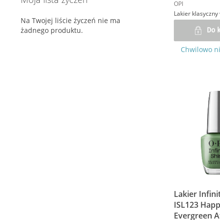
OPI
Na Twojej liście życzeń nie ma
żadnego produktu.
Do 
Chwilowo n
Lakier Infini
ISL123 Happ
Evergreen Af