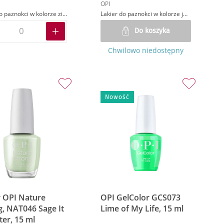
OPI
Lakier do paznokci w kolorze zielonym
Lakier do paznokci w kolorze jasnozielonym
Do koszyka
Chwilowo niedostępny
Nowość
r OPI Nature
OPI GelColor GCS073
g, NAT046 Sage It
Lime of My Life, 15 ml
ter, 15 ml