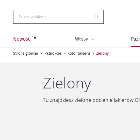
Przejdź
do
treści
Szukaj w sklepie…
Nowości
Włosy
Paz
Strona główna
Paznokcie
Kolor lakieru
Zielony
Zielony
Tu znajdziesz zielone odcienie lakierów OP