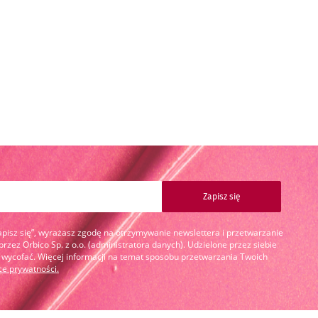
Zapisz się
Zapisz się”, wyrażasz zgodę na otrzymywanie newslettera i przetwarzanie
zez Orbico Sp. z o.o. (administratora danych). Udzielone przez siebie
cofać. Więcej informacji na temat sposobu przetwarzania Twoich
yce prywatności
.