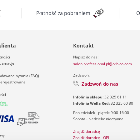
Płatność za pobraniem
O
klienta
Kontakt
tności
Napisz do nas:
klamacje
salon.professional.pl@orbico.com
Zadzwoń:
zadawane pytania (FAQ)
nierejestrowana
Zadzwoń do nas
ości
Infolinia sklepu:
32 325 61 11
Infolinia Wella Red:
32 325 60 80
Poniedziałek - piątek: 9:00-16:00
Sobota - niedziela: nieczynne
Znajdź doradcę
awy
Znajdź doradcę - OPI