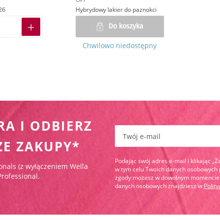
26
Hybrydowy lakier do paznokci
Do koszyka
Chwilowo niedostępny
RA I ODBIERZ
Zapisz się do newslettera:
ZE ZAKUPY*
Podając swój adres e-mail i klikając „
onals (z wyłączeniem Wella
w tym celu Twoich danych osobowych pr
Professional.
zgody możesz w dowolnym momencie wy
danych osobowych znajdziesz w
Polit