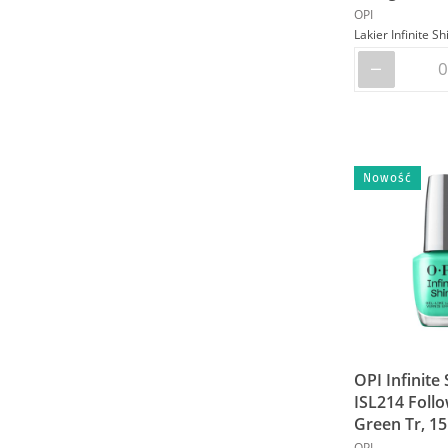
OPI
Nowość
OPI Infinite
ISL214 Follo
Green Tr, 15
OPI