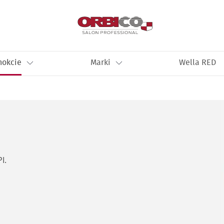
nokcie
Marki
Wella RED
I.