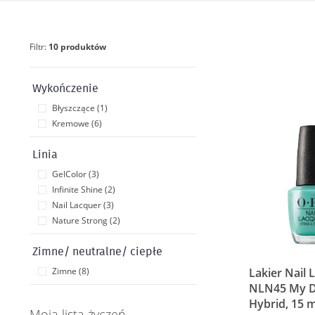
Filtr:
10 produktów
Wykończenie
Błyszczące (1)
Kremowe (6)
Linia
GelColor (3)
Infinite Shine (2)
Nail Lacquer (3)
Nature Strong (2)
Zimne/ neutralne/ ciepłe
Lakier Nail 
Zimne (8)
NLN45 My Do
Hybrid, 15 m
Moja lista życzeń