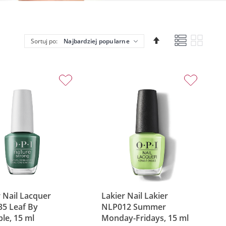
Lista
Siatka
Ustaw
Sortuj po:
kierunek
malejący
 Nail Lacquer
Lakier Nail Lakier
5 Leaf By
NLP012 Summer
le, 15 ml
Monday-Fridays, 15 ml