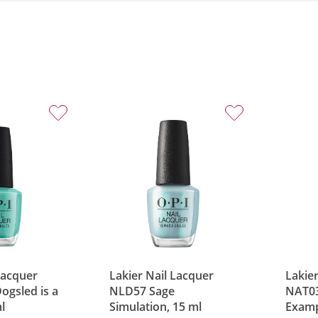
Lacquer
Lakier Nail Lacquer
Lakier
gsled is a
NLD57 Sage
NAT03
l
Simulation, 15 ml
Examp