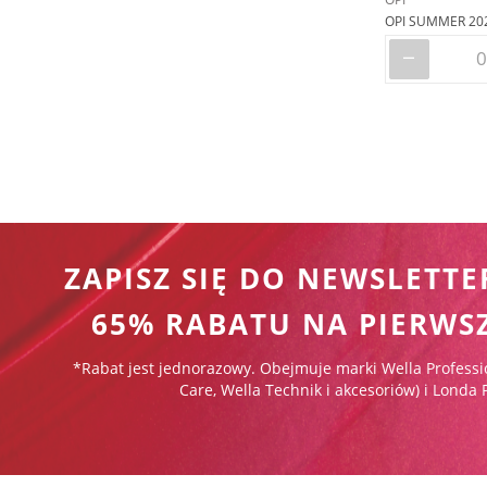
OPI SUMMER 20
ZAPISZ SIĘ DO NEWSLETTE
65% RABATU NA PIERWS
*Rabat jest jednorazowy. Obejmuje marki Wella Professi
Care, Wella Technik i akcesoriów) i Londa 