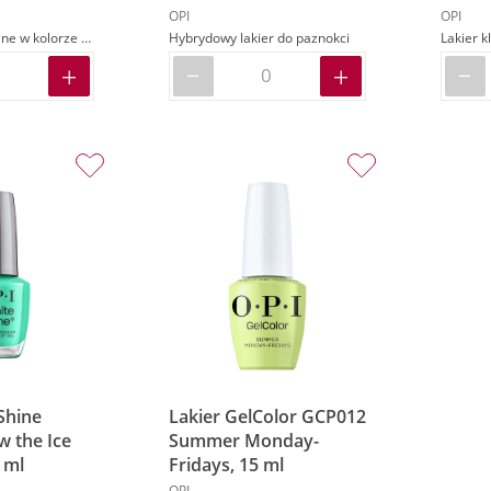
OPI
OPI
Lakier Infinite Shine w kolorze ciemnozielonym kremowym
Hybrydowy lakier do paznokci
Lakier k
 Shine
Lakier GelColor GCP012
w the Ice
Summer Monday-
 ml
Fridays, 15 ml
OPI