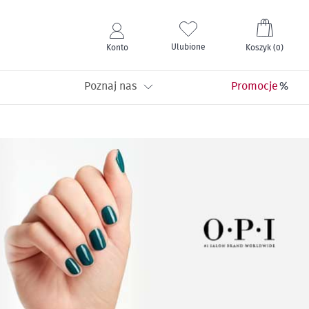
Mój kos
Ulubione
Konto
Koszyk
(
0
)
Poznaj nas
Promocje