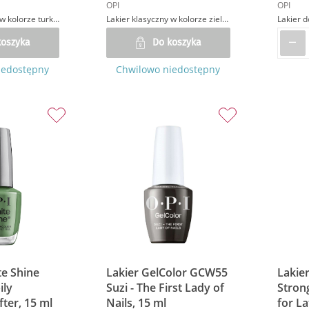
OPI
OPI
Lakier klasyczny w kolorze turkusowym
Lakier klasyczny w kolorze zielonym
koszyka
Do koszyka
iedostępny
Chwilowo niedostępny
te Shine
Lakier GelColor GCW55
Lakie
ily
Suzi - The First Lady of
Stron
ter, 15 ml
Nails, 15 ml
for La