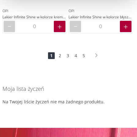
OPI
OPI
Lakier Infinite Shine w kolorze kremowym czerwonym
Lakier Infinite Shine w kolorze błyszczącego granatowego
Strona
Jesteś
Strona
Strona
Strona
Strona
Strona
Dalej
1
2
3
4
5
na
stronie
Moja lista życzeń
Na Twojej liście życzeń nie ma żadnego produktu.