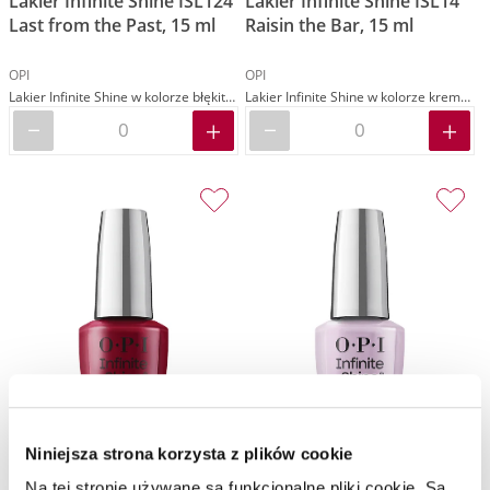
Lakier Infinite Shine ISL124
Lakier Infinite Shine ISL14
Last from the Past, 15 ml
Raisin the Bar, 15 ml
OPI
OPI
Lakier Infinite Shine w kolorze błękitnym kremowym
Lakier Infinite Shine w kolorze kremowym bordowym
Niniejsza strona korzysta z plików cookie
Lakier Infinite Shine ISL87
Lakier Infinite Shine ISL118
Na tej stronie używane są funkcjonalne pliki cookie. Są