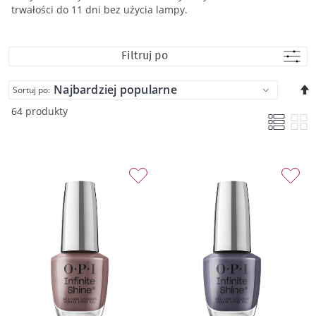
trwałości do 11 dni bez użycia lampy.
Filtruj po
U
Sortuj po:
k
64 produkty
m