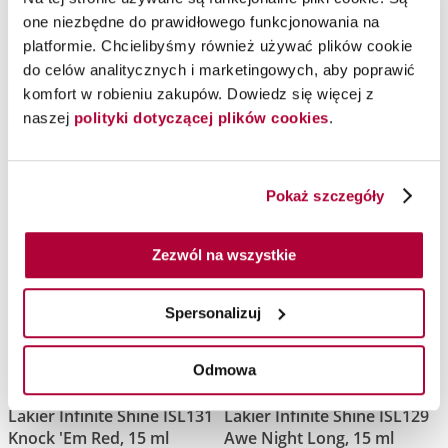
Malaga Wine, 15 ml
Last Glam Standing, 15 ml
one niezbędne do prawidłowego funkcjonowania na
platformie. Chcielibyśmy również używać plików cookie
OPI
OPI
do celów analitycznych i marketingowych, aby poprawić
Lakier Infinite Shine w kolorze kremowym ciemnoczerwonym
Lakier Infinite Shine w kolorze kremowym liliowym
komfort w robieniu zakupów. Dowiedz się więcej z
naszej
polityki dotyczącej plików cookies
.
Pokaż szczegóły
Zezwól na wszystkie
Spersonalizuj
Odmowa
Lakier Infinite Shine ISL131
Lakier Infinite Shine ISL129
Knock 'Em Red, 15 ml
Awe Night Long, 15 ml