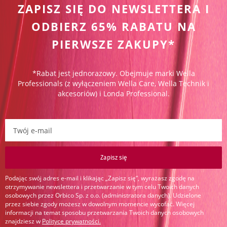
ZAPISZ SIĘ DO NEWSLETTERA I
ODBIERZ 65% RABATU NA
PIERWSZE ZAKUPY*
*Rabat jest jednorazowy. Obejmuje marki Wella
Professionals (z wyłączeniem Wella Care, Wella Technik i
akcesoriów) i Londa Professional.
Zapisz się do newslettera:
Zapisz się
Podając swój adres e-mail i klikając „Zapisz się”, wyrażasz zgodę na
otrzymywanie newslettera i przetwarzanie w tym celu Twoich danych
osobowych przez Orbico Sp. z o.o. (administratora danych). Udzielone
przez siebie zgody możesz w dowolnym momencie wycofać. Więcej
informacji na temat sposobu przetwarzania Twoich danych osobowych
znajdziesz w
Polityce prywatności
.