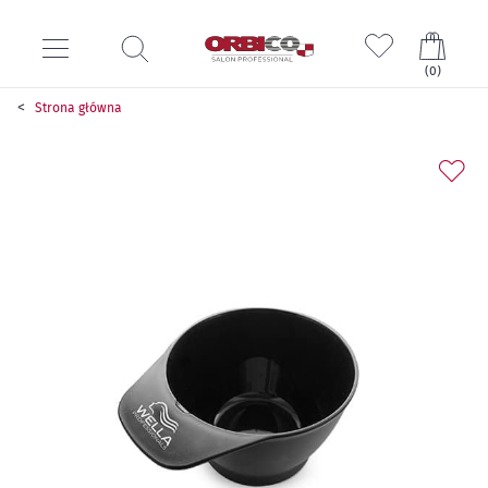
Mój k
(
0
)
Strona główna
Przejdź
na
koniec
galerii