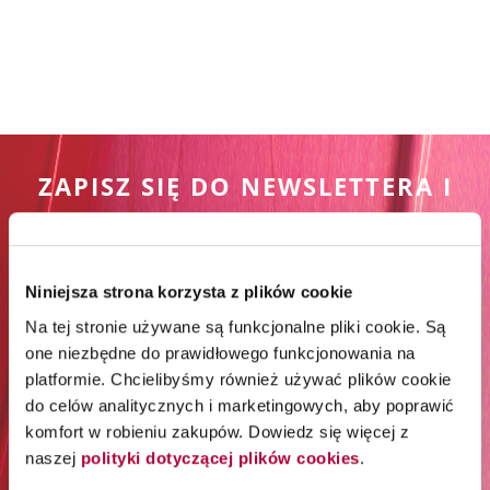
ZAPISZ SIĘ DO NEWSLETTERA I
ODBIERZ 65% RABATU NA
PIERWSZE ZAKUPY*
Niniejsza strona korzysta z plików cookie
*Rabat jest jednorazowy. Obejmuje marki Wella
Na tej stronie używane są funkcjonalne pliki cookie. Są
Professionals (z wyłączeniem Wella Care, Wella Technik i
one niezbędne do prawidłowego funkcjonowania na
akcesoriów) i Londa Professional.
platformie. Chcielibyśmy również używać plików cookie
do celów analitycznych i marketingowych, aby poprawić
komfort w robieniu zakupów. Dowiedz się więcej z
Zapisz się do newslettera:
naszej
polityki dotyczącej plików cookies
.