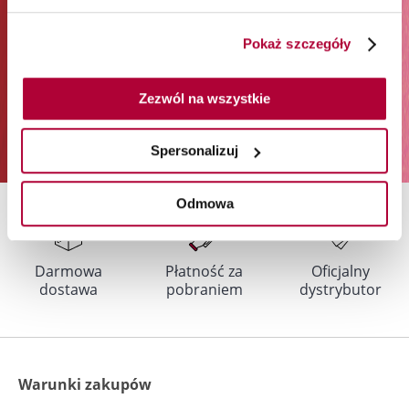
Zapisz się
Pokaż szczegóły
Podając swój adres e-mail i klikając „Zapisz się”, wyrażasz zgodę na
otrzymywanie newslettera i przetwarzanie w tym celu Twoich danych
osobowych przez Orbico Sp. z o.o. (administratora danych). Udzielone
Zezwól na wszystkie
przez siebie zgody możesz w dowolnym momencie wycofać. Więcej
informacji na temat sposobu przetwarzania Twoich danych osobowych
znajdziesz w
Polityce prywatności
.
Spersonalizuj
Odmowa
Darmowa
Płatność za
Oficjalny
dostawa
pobraniem
dystrybutor
Warunki zakupów