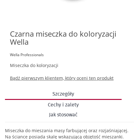
Czarna miseczka do koloryzacji
Przejdź
na
Wella
początek
galerii
Wella Professionals
Miseczka do koloryzacji
Bądź pierwszym klientem, który oceni ten produkt
Szczegóły
Cechy i zalety
Jak stosować
Miseczka do mieszania masy farbującej oraz rozjaśniającej.
Na ściance posiada skalę wskazującą objętość mieszanki.