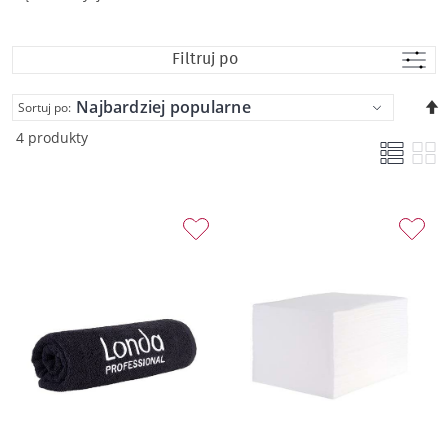
Filtruj po
U
Sortuj po:
k
4 produkty
m