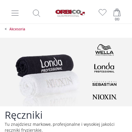
Mój k
(
0
)
Akcesoria
Ręczniki
Tu znajdziesz markowe, profesjonalne i wysokiej jakości
ręczniki fryzjerskie.