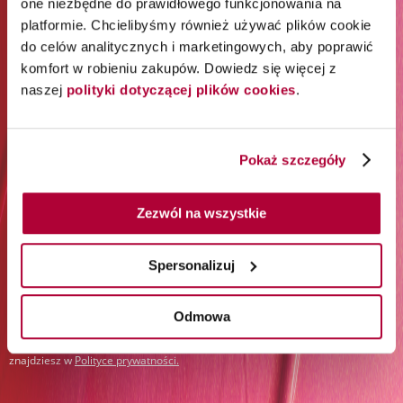
one niezbędne do prawidłowego funkcjonowania na
ODBIERZ 65% RABATU NA
platformie. Chcielibyśmy również używać plików cookie
PIERWSZE ZAKUPY*
do celów analitycznych i marketingowych, aby poprawić
komfort w robieniu zakupów. Dowiedz się więcej z
naszej
polityki dotyczącej plików cookies
.
*Rabat jest jednorazowy. Obejmuje marki Wella
Professionals (z wyłączeniem Wella Care, Wella Technik i
akcesoriów) i Londa Professional.
Pokaż szczegóły
Zapisz się do newslettera:
Zezwól na wszystkie
Zapisz się
Spersonalizuj
Podając swój adres e-mail i klikając „Zapisz się”, wyrażasz zgodę na
otrzymywanie newslettera i przetwarzanie w tym celu Twoich danych
osobowych przez Orbico Sp. z o.o. (administratora danych). Udzielone
Odmowa
przez siebie zgody możesz w dowolnym momencie wycofać. Więcej
informacji na temat sposobu przetwarzania Twoich danych osobowych
znajdziesz w
Polityce prywatności
.