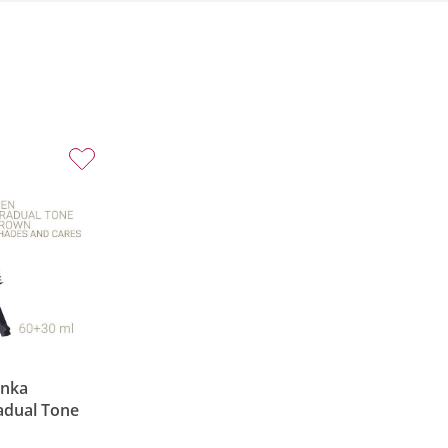
anka
adual Tone