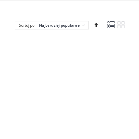
Lista
Siatka
Ustaw
Sortuj po:
kierunek
malejący