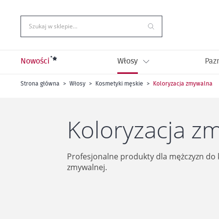
Przejdź
do
treści
Szukaj w sklepie…
Nowości
Włosy
Paz
Strona główna
Włosy
Kosmetyki męskie
Koloryzacja zmywalna
Koloryzacja z
Profesjonalne produkty dla mężczyzn do k
zmywalnej.