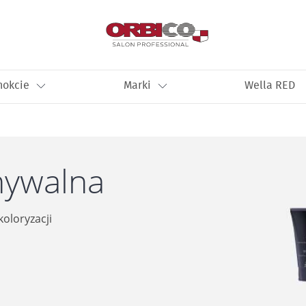
nokcie
Marki
Wella RED
mywalna
oloryzacji