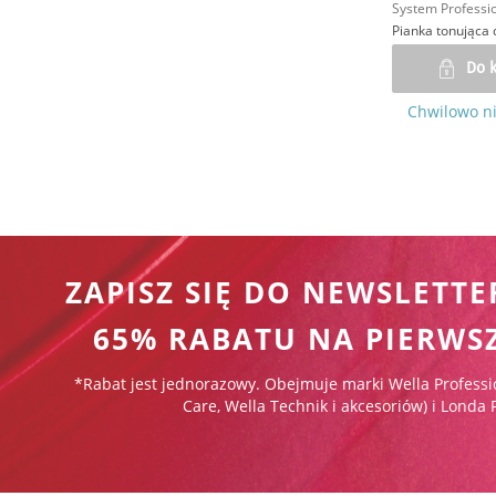
System Professio
Do 
Chwilowo n
ZAPISZ SIĘ DO NEWSLETTE
65% RABATU NA PIERWS
*Rabat jest jednorazowy. Obejmuje marki Wella Professi
Care, Wella Technik i akcesoriów) i Londa 