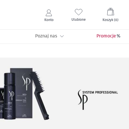
Mój kos
Ulubione
Konto
Koszyk
(
0
)
Poznaj nas
Promocje