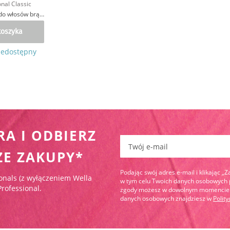
nal Classic
Pianka tonująca do włosów brązowych
koszyka
iedostępny
RA I ODBIERZ
Zapisz się do newslettera:
ZE ZAKUPY*
Podając swój adres e-mail i klikając „
onals (z wyłączeniem Wella
w tym celu Twoich danych osobowych pr
Professional.
zgody możesz w dowolnym momencie wy
danych osobowych znajdziesz w
Polit