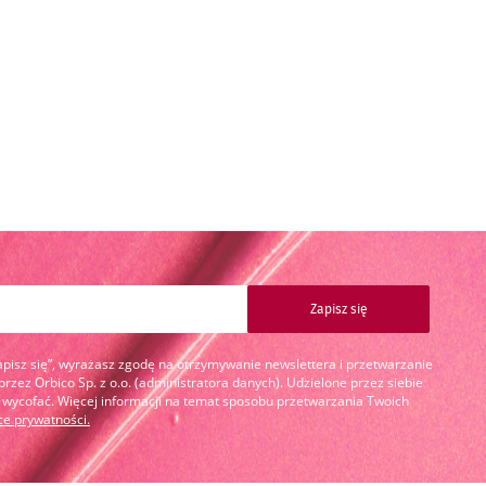
Zapisz się
Zapisz się”, wyrażasz zgodę na otrzymywanie newslettera i przetwarzanie
zez Orbico Sp. z o.o. (administratora danych). Udzielone przez siebie
cofać. Więcej informacji na temat sposobu przetwarzania Twoich
yce prywatności
.