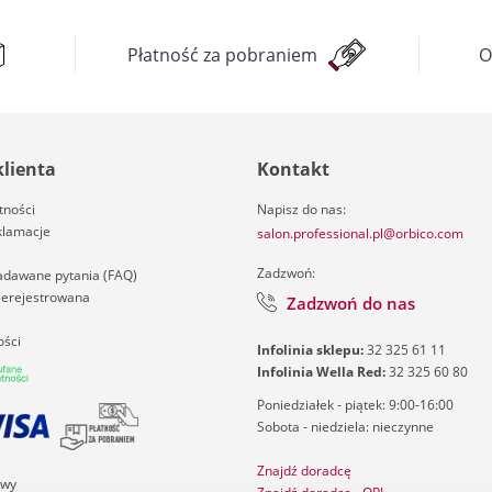
Płatność za pobraniem
O
klienta
Kontakt
tności
Napisz do nas:
klamacje
salon.professional.pl@orbico.com
Zadzwoń:
zadawane pytania (FAQ)
nierejestrowana
Zadzwoń do nas
ości
Infolinia sklepu:
32 325 61 11
Infolinia Wella Red:
32 325 60 80
Poniedziałek - piątek: 9:00-16:00
Sobota - niedziela: nieczynne
Znajdź doradcę
awy