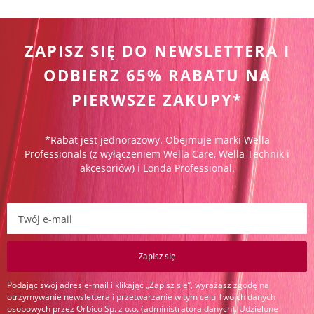
ZAPISZ SIĘ DO NEWSLETTERA I
ODBIERZ 65% RABATU NA
PIERWSZE ZAKUPY*
*Rabat jest jednorazowy. Obejmuje marki Wella
Professionals (z wyłączeniem Wella Care, Wella Technik i
akcesoriów) i Londa Professional.
Zapisz się do newslettera:
Zapisz się
Podając swój adres e-mail i klikając „Zapisz się”, wyrażasz zgodę na
otrzymywanie newslettera i przetwarzanie w tym celu Twoich danych
osobowych przez Orbico Sp. z o.o. (administratora danych). Udzielone