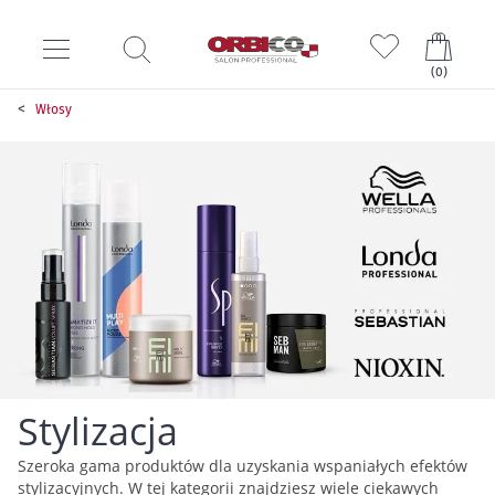
Mój k
(
0
)
Włosy
Stylizacja
Szeroka gama produktów dla uzyskania wspaniałych efektów
stylizacyjnych. W tej kategorii znajdziesz wiele ciekawych