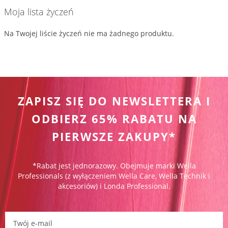
Moja lista życzeń
Na Twojej liście życzeń nie ma żadnego produktu.
ZAPISZ SIĘ DO NEWSLETTERA I
ODBIERZ 65% RABATU NA
PIERWSZE ZAKUPY*
*Rabat jest jednorazowy. Obejmuje marki Wella
Professionals (z wyłączeniem Wella Care, Wella Technik i
akcesoriów) i Londa Professional.
Zapisz się do newslettera: