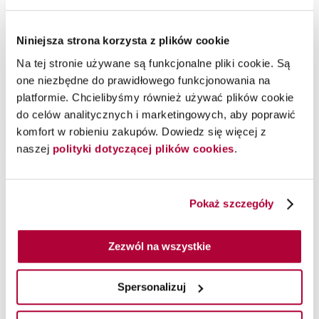
Niniejsza strona korzysta z plików cookie
Pianka Mousse Forte, 200
Żel Texturizer, 145 ml
Na tej stronie używane są funkcjonalne pliki cookie. Są
ml
one niezbędne do prawidłowego funkcjonowania na
platformie. Chcielibyśmy również używać plików cookie
Sebastian Professional
Sebastian Professional
Mocno utrwalająca i zabezpieczająca pianka
Elastyczny żel dodający włosom tekstury
do celów analitycznych i marketingowych, aby poprawić
komfort w robieniu zakupów. Dowiedz się więcej z
Do koszyka
Do koszyka
naszej
polityki dotyczącej plików cookies
.
Dołącz do Sebastian PREMIUM,
Dołącz do Sebastian PREMIUM,
aby kupić produkt
aby kupić produkt
Pokaż szczegóły
Zezwól na wszystkie
Spersonalizuj