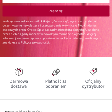
Zapisz się
Podając swój adres e-mail i klikając „Zapisz się”, wyrażasz zgodę na
otrzymywanie newslettera i przetwarzanie w tym celu Twoich danych
osobowych przez Orbico Sp. z o.o. (administratora danych). Udzielone
przez siebie zgody możesz w dowolnym momencie wycofać. Więcej
informacji na temat sposobu przetwarzania Twoich danych osobowych
znajdziesz w
Polityce prywatności
.
Darmowa
Płatność za
Oficjalny
dostawa
pobraniem
dystrybutor