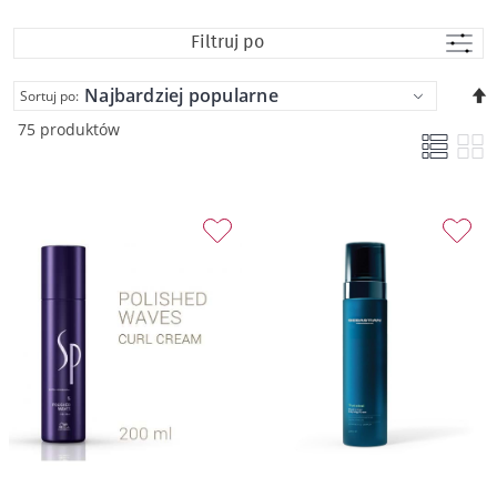
Filtruj po
U
Sortuj po:
k
75 produktów
m