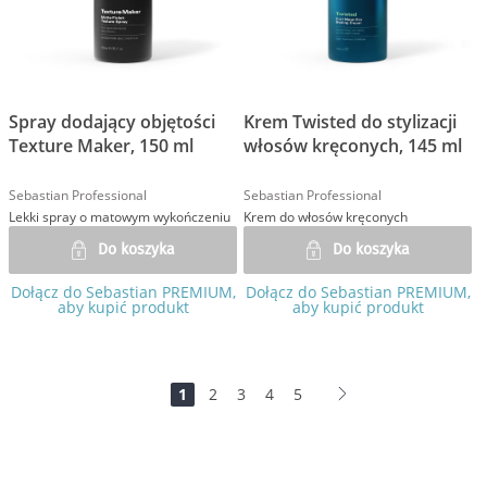
Spray dodający objętości
Krem Twisted do stylizacji
Texture Maker, 150 ml
włosów kręconych, 145 ml
Sebastian Professional
Sebastian Professional
Lekki spray o matowym wykończeniu
Krem do włosów kręconych
Do koszyka
Do koszyka
Dołącz do Sebastian PREMIUM,
Dołącz do Sebastian PREMIUM,
aby kupić produkt
aby kupić produkt
Strona
Jesteś
Strona
Strona
Strona
Strona
Strona
Dalej
1
2
3
4
5
na
stronie