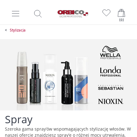
Mój k
(
0
)
Stylizacja
Spray
Szeroka gama spray’ów wspomagających stylizację włosów. W
naszej ofercie znajdziesz spray’e o różnej mocy utrwalenia,