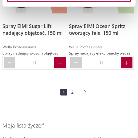
Spray EIMI Sugar Lift
Spray EIMI Ocean Spritz
nadający objętość, 150 ml
tworzący fale, 150 ml
Wella Professionals
Wella Professionals
Spray nadający włosom objętość
Spray nadający efekt 'beachy waves'
Strona
Jesteś
Strona
Strona
Dalej
1
2
na
stronie
Moja lista życzeń