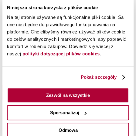
Niniejsza strona korzysta z plików cookie
Na tej stronie używane są funkcjonalne pliki cookie. Są
one niezbędne do prawidłowego funkcjonowania na
Spray Protect It chroniący
Suchy Szampon EIMI Dry
platformie. Chcielibyśmy również używać plików cookie
włosy, 150 ml
Me odświeżający, 180 ml
do celów analitycznych i marketingowych, aby poprawić
komfort w robieniu zakupów. Dowiedz się więcej z
Londa Professional
Wella Professionals
naszej
polityki dotyczącej plików cookies
.
Spray nadający objętości
Suchy szampon w spray'u
Pokaż szczegóły
Zezwól na wszystkie
Spersonalizuj
Odmowa