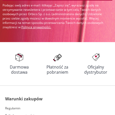
Podając swój adres e-mail i klikając „Zapisz się”, wyrażasz zgodę na
otrzymywanie newslettera i przetwarzanie w tym celu Twoich danych
osobowych przez Orbico Sp. z o.o. (administratora danych). Udzielone
przez siebie zgody możesz w dowolnym momencie wycofać. Więcej
informacji na temat sposobu przetwarzania Twoich danych osobowych
znajdziesz w
Polityce prywatności
.
Darmowa
Płatność za
Oficjalny
dostawa
pobraniem
dystrybutor
Warunki zakupów
Regulamin