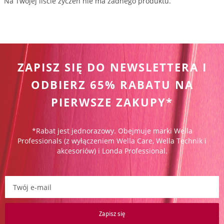
Na Twojej liście życzeń nie ma żadnego produktu.
ZAPISZ SIĘ DO NEWSLETTERA I
ODBIERZ 65% RABATU NA
PIERWSZE ZAKUPY*
*Rabat jest jednorazowy. Obejmuje marki Wella
Professionals (z wyłączeniem Wella Care, Wella Technik i
akcesoriów) i Londa Professional.
Zapisz się do newslettera:
Zapisz się