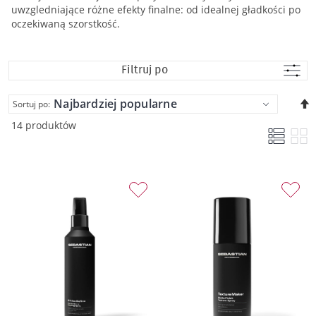
uwzgledniające różne efekty finalne: od idealnej gładkości po
oczekiwaną szorstkość.
Filtruj po
U
Sortuj po:
k
14 produktów
m