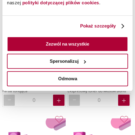
naszej
polityki dotyczącej plików cookies
.
Pokaż szczegóły
Zezwól na wszystkie
Spersonalizuj
Farba Londa Color 9/73
Ekspresowa farba tonująca
tonująca, 60 ml
Londa /69, 60 ml
Odmowa
Londa Professional
Londa Professional
Farba tonująca
Ekspresowy toner do włosów blond