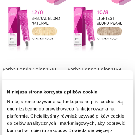
Farba Londa Color 12/0
Farba Londa Color 10/8
permanentna, 60 ml
permanentna, 60 ml
Londa Professional
Londa Professional
Niniejsza strona korzysta z plików cookie
Farba do włosów do koloryzacji permanentnej
Farba do włosów do koloryzacji permanentnej
Na tej stronie używane są funkcjonalne pliki cookie. Są
one niezbędne do prawidłowego funkcjonowania na
platformie. Chcielibyśmy również używać plików cookie
do celów analitycznych i marketingowych, aby poprawić
komfort w robieniu zakupów. Dowiedz się więcej z
Bestseller