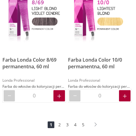
Farba Londa Color 8/69
Farba Londa Color 10/0
permanentna, 60 ml
permanentna, 60 ml
Londa Professional
Londa Professional
Farba do włosów do koloryzacji permanentnej
Farba do włosów do koloryzacji permanentnej
Strona
Jesteś
Strona
Strona
Strona
Strona
Strona
Dalej
1
2
3
4
5
na