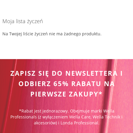
stronie
Moja lista życzeń
Na Twojej liście życzeń nie ma żadnego produktu.
ZAPISZ SIĘ DO NEWSLETTERA I
ODBIERZ 65% RABATU NA
PIERWSZE ZAKUPY*
*Rabat jest jednorazowy. Obejmuje marki Wella
Professionals (z wyłączeniem Wella Care, Wella Technik i
akcesoriów) i Londa Professional.