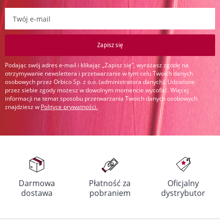
Zapisz się do newslettera:
Zapisz się
Podając swój adres e-mail i klikając „Zapisz się”, wyrażasz zgodę na
otrzymywanie newslettera i przetwarzanie w tym celu Twoich danych
osobowych przez Orbico Sp. z o.o. (administratora danych). Udzielone
przez siebie zgody możesz w dowolnym momencie wycofać. Więcej
informacji na temat sposobu przetwarzania Twoich danych osobowych
znajdziesz w
Polityce prywatności
.
Darmowa
Płatność za
Oficjalny
dostawa
pobraniem
dystrybutor