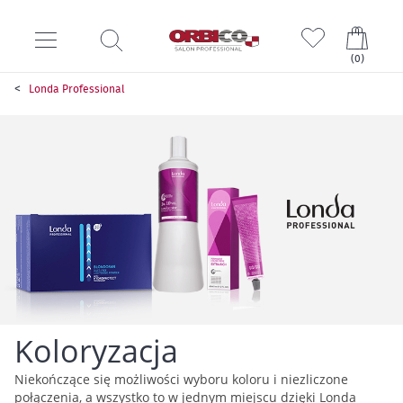
Mój k
(
0
)
Londa Professional
Koloryzacja
Niekończące się możliwości wyboru koloru i niezliczone
połączenia, a wszystko to w jednym miejscu dzięki Londa