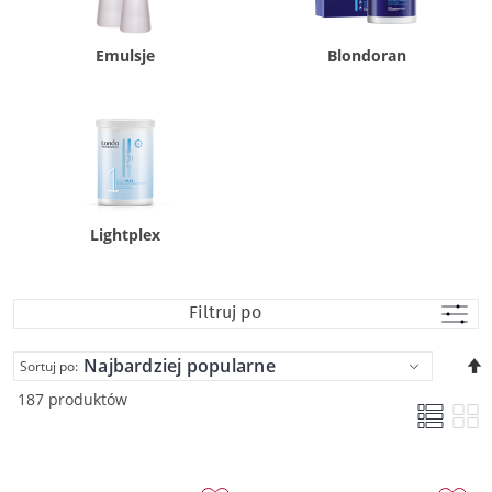
Emulsje
Blondoran
Lightplex
Filtruj po
U
Sortuj po:
k
187 produktów
m