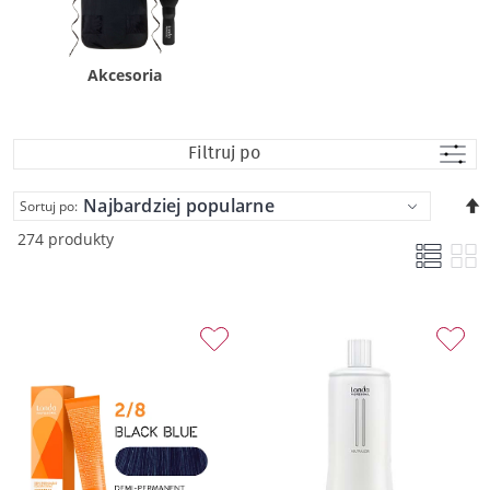
Akcesoria
Filtruj po
U
Sortuj po:
k
274 produkty
m