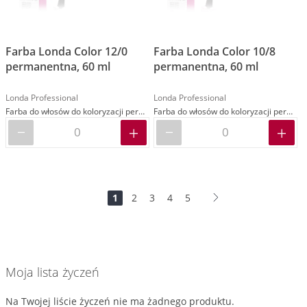
Farba Londa Color 12/0
Farba Londa Color 10/8
permanentna, 60 ml
permanentna, 60 ml
Londa Professional
Londa Professional
Farba do włosów do koloryzacji permanentnej
Farba do włosów do koloryzacji permanentnej
Strona
Jesteś
Strona
Strona
Strona
Strona
Strona
Dalej
1
2
3
4
5
na
stronie
Moja lista życzeń
Na Twojej liście życzeń nie ma żadnego produktu.