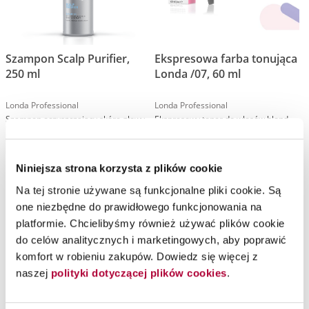
Szampon Scalp Purifier,
Ekspresowa farba tonująca
250 ml
Londa /07, 60 ml
Londa Professional
Londa Professional
Szampon oczyszczający skórę głowy
Ekspresowy toner do włosów blond
Do koszyka
Chwilowo niedostępny
Niniejsza strona korzysta z plików cookie
Na tej stronie używane są funkcjonalne pliki cookie. Są
one niezbędne do prawidłowego funkcjonowania na
platformie. Chcielibyśmy również używać plików cookie
do celów analitycznych i marketingowych, aby poprawić
komfort w robieniu zakupów. Dowiedz się więcej z
naszej
polityki dotyczącej plików cookies
.