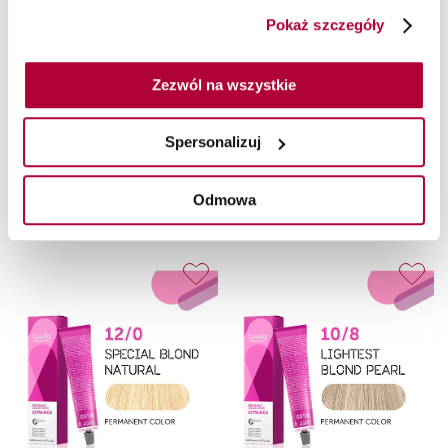
Pokaż szczegóły
Zezwól na wszystkie
Farba Londa Color 7/38
Farba Londa Color 9/36
permanentna, 60 ml
tonująca, 60 ml
Spersonalizuj
Londa Professional
Londa Professional
Farba do włosów do koloryzacji permanentnej
Farba tonująca
Odmowa