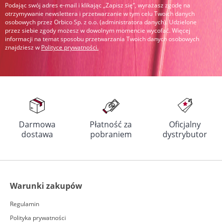
Podając swój adres e-mail i klikając „Zapisz się”, wyrażasz zgodę na
otrzymywanie newslettera i przetwarzanie w tym celu Twoich danych
osobowych przez Orbico Sp. z o.o. (administratora danych). Udzielone
przez siebie zgody możesz w dowolnym momencie wycofać. Więcej
informacji na temat sposobu przetwarzania Twoich danych osobowych
znajdziesz w
Polityce prywatności
.
Darmowa
Płatność za
Oficjalny
dostawa
pobraniem
dystrybutor
Warunki zakupów
Regulamin
Polityka prywatności