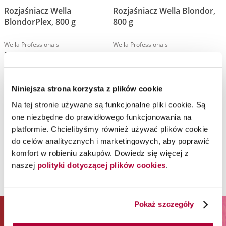
Rozjaśniacz Wella
Rozjaśniacz Wella Blondor,
BlondorPlex, 800 g
800 g
Wella Professionals
Wella Professionals
Proszek rozjaśniający z technologią Bond Builder
Proszek do rozjaśniania włosów bez użycia folii
Niniejsza strona korzysta z plików cookie
Na tej stronie używane są funkcjonalne pliki cookie. Są
one niezbędne do prawidłowego funkcjonowania na
platformie. Chcielibyśmy również używać plików cookie
Moja lista życzeń
do celów analitycznych i marketingowych, aby poprawić
Na Twojej liście życzeń nie ma żadnego produktu.
komfort w robieniu zakupów. Dowiedz się więcej z
naszej
polityki dotyczącej plików cookies
.
Pokaż szczegóły
ZAPISZ SIĘ DO NEWSLETTERA I