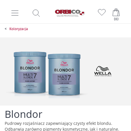
Mój k
(
0
)
Koloryzacja
Blondor
Pudrowy rozjaśniacz zapewniający czysty efekt blondu.
Odbarwia zarówno pigmenty kosmetyczne, jak i naturalne.