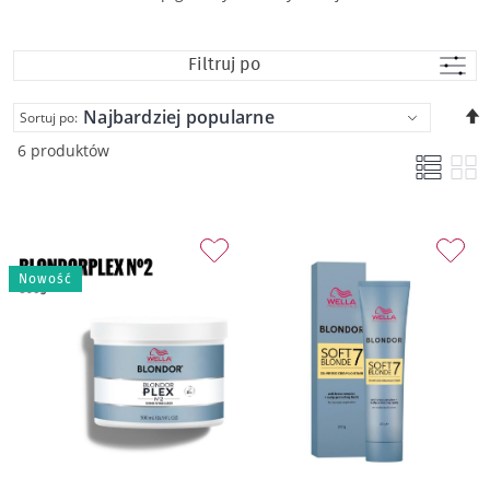
Filtruj po
U
Sortuj po:
k
6 produktów
m
Nowość