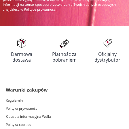
informacji na temat sposobu przetwarzania Twoich danych osobowych
znajdziesz w
Polityce prywatności
.
Darmowa
Płatność za
Oficjalny
dostawa
pobraniem
dystrybutor
Warunki zakupów
Regulamin
Polityka prywatności
Klauzula informacyjna Wella
Polityka cookies