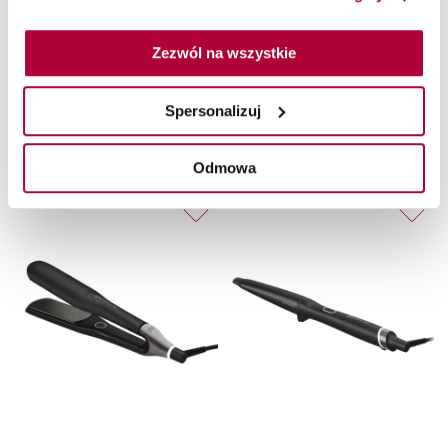
Lokówka creative curl
Prostownica MINI 2.0
wand, czarna
czarna
Zezwól na wszystkie
ghd
ghd
Spersonalizuj
Lokówka
Prostownica
Odmowa