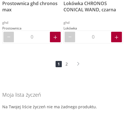
Prostownica ghd chronos
Lokówka CHRONOS
max
CONICAL WAND, czarna
ghd
ghd
Prostownica
Lokówka
Strona
Jesteś
Strona
Strona
Dalej
1
2
na
stronie
Moja lista życzeń
Na Twojej liście życzeń nie ma żadnego produktu.