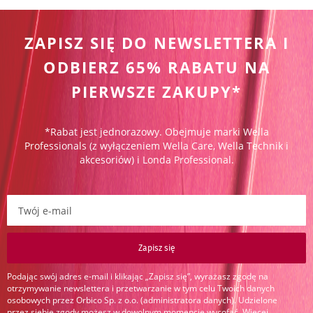
ZAPISZ SIĘ DO NEWSLETTERA I
ODBIERZ 65% RABATU NA
PIERWSZE ZAKUPY*
*Rabat jest jednorazowy. Obejmuje marki Wella
Professionals (z wyłączeniem Wella Care, Wella Technik i
akcesoriów) i Londa Professional.
Zapisz się do newslettera:
Zapisz się
Podając swój adres e-mail i klikając „Zapisz się”, wyrażasz zgodę na
otrzymywanie newslettera i przetwarzanie w tym celu Twoich danych
osobowych przez Orbico Sp. z o.o. (administratora danych). Udzielone
przez siebie zgody możesz w dowolnym momencie wycofać. Więcej