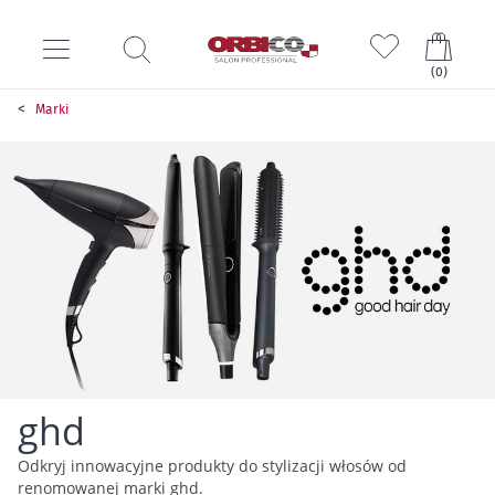
Mój k
(
0
)
Marki
ghd
Odkryj innowacyjne produkty do stylizacji włosów od
renomowanej marki ghd.