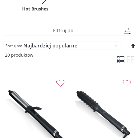
Hot Brushes
Filtruj po
U
Sortuj po:
k
20 produktów
m