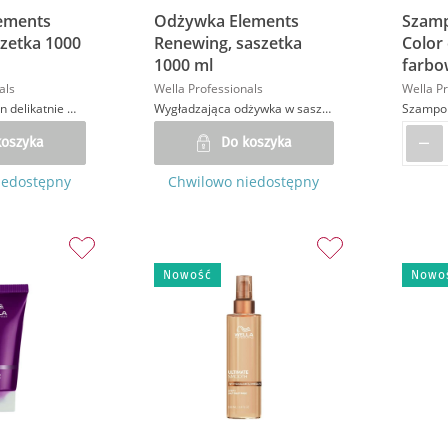
ements
Odżywka Elements
Szamp
szetka 1000
Renewing, saszetka
Color
1000 ml
farbo
als
Wella Professionals
Wella Pr
Łagodny szampon delikatnie myjący włosy i skórę głowy. W saszetce do stojaka lub ponownego napełnienia butelki po szamponie
Wygładzająca odżywka w saszetce, przywracająca włosom połysk i podatność na układanie. W saszetce do stojaka.
koszyka
Do koszyka
iedostępny
Chwilowo niedostępny
Nowość
Nowo