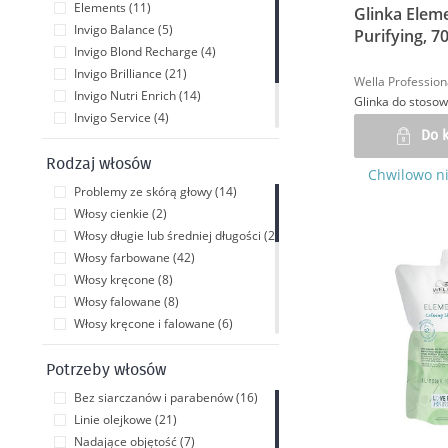
Elements (11)
Glinka Elem
Invigo Balance (5)
Purifying, 7
Invigo Blond Recharge (4)
Invigo Brilliance (21)
Wella Profession
Invigo Nutri Enrich (14)
Invigo Service (4)
Do 
Invigo Sun (3)
Invigo Volume (7)
Rodzaj włosów
Chwilowo n
Ultimate (1)
Problemy ze skórą głowy (14)
Włosy cienkie (2)
Włosy długie lub średniej długości (2)
Włosy farbowane (42)
Włosy kręcone (8)
Włosy falowane (8)
Włosy kręcone i falowane (6)
Włosy niesforne (2)
Włosy normalne (15)
Potrzeby włosów
Włosy suche i zniszczone (30)
Bez siarczanów i parabenów (16)
Włosy w odcieniach blondu (5)
Linie olejkowe (21)
Włosy w odcieniach brązu (1)
Nadające objętość (7)