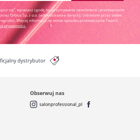
Zapisz się”, wyrażasz zgodę na otrzymywanie newslettera i przetwarzanie
zez Orbico Sp. z o.o. (administratora danych). Udzielone przez siebie
cofać. Więcej informacji na temat sposobu przetwarzania Twoich
yce prywatności
.
ficjalny dystrybutor
Obserwuj nas
salonprofessional_pl