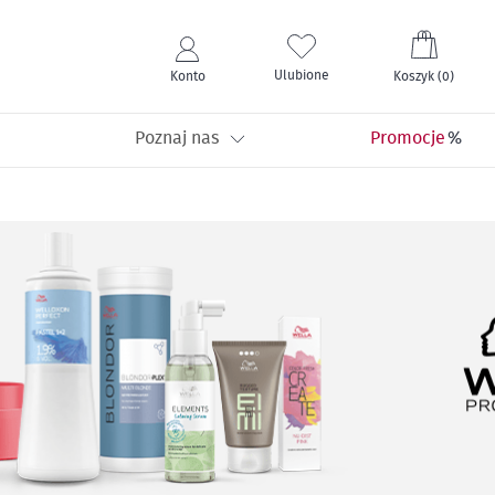
Mój kos
Ulubione
Konto
Koszyk
(
0
)
Poznaj nas
Promocje