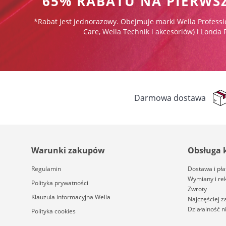
65% RABATU NA PIERWS
*Rabat jest jednorazowy. Obejmuje marki Wella Professi
Care, Wella Technik i akcesoriów) i Londa 
Darmowa dostawa
Warunki zakupów
Obsługa 
Regulamin
Dostawa i pła
Wymiany i re
Polityka prywatności
Zwroty
Klauzula informacyjna Wella
Najczęściej 
Działalność 
Polityka cookies