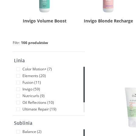
Invigo Volume Boost
Invigo Blonde Recharge
Filtr:
166 produktów
Linia
Color Motion+ (7)
Elements (20)
Fusion (11)
Invigo (59)
Nutricurls (9)
Oil Reflections (10)
Ultimate Repair (19)
Ultimate Smooth (14)
Ultimate Color (11)
Sublinia
Balance (2)