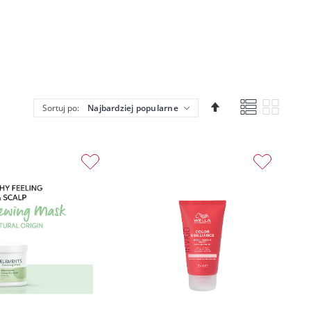
Lista
Siatka
Ustaw
Sortuj po:
kierunek
malejący