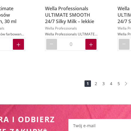
timate
Wella Professionals
Wella
osów
ULTIMATE SMOOTH
ULTI
, 30 ml
24/7 Silky Milk – lekkie
24/7 S
mleczko wygładzające
mlecz
als
Wella Professionals
Wella Pr
do włosów, 100 ml
do wł
Odżywka do włosów farbowanych
Wella Professionals ULTIMATE SMOOTH 24/7 Silky Milk – lekkie mleczko wygładzające do włosów, 100 ml
Strona
Jesteś na stronie
Strona
Strona
Strona
Strona
1
2
3
4
5
S
D
RA I ODBIERZ
Zapisz się do newslettera: