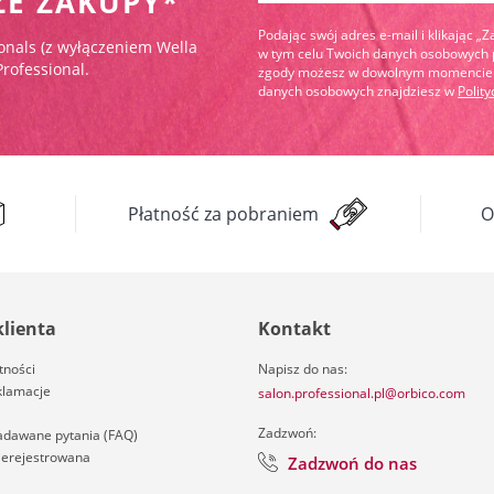
ZE ZAKUPY*
Podając swój adres e-mail i klikając „
onals (z wyłączeniem Wella
w tym celu Twoich danych osobowych pr
Professional.
zgody możesz w dowolnym momencie wy
danych osobowych znajdziesz w
Polit
Płatność za pobraniem
O
klienta
Kontakt
tności
Napisz do nas:
klamacje
salon.professional.pl@orbico.com
Zadzwoń:
zadawane pytania (FAQ)
nierejestrowana
Zadzwoń do nas