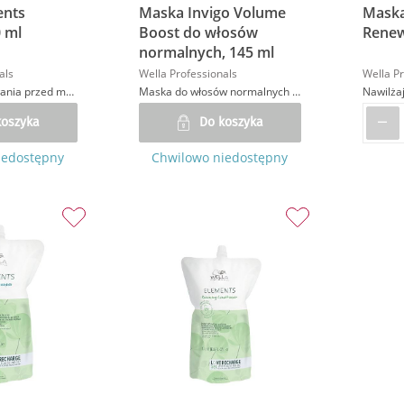
ents
Maska Invigo Volume
Maska
0 ml
Boost do włosów
Renew
normalnych, 145 ml
als
Wella Professionals
Wella Pr
Glinka do stosowania przed myciem, eliminująca nadmiar sebum i zwiększająca objętość włosów u nasady
Maska do włosów normalnych nadająca objętość
koszyka
Do koszyka
iedostępny
Chwilowo niedostępny