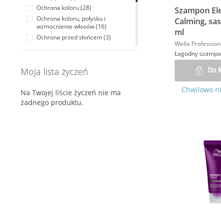
Włosy w odcieniach czerwieni (1)
Ochrona koloru (28)
Szampon El
Włosy suche i łamliwe (2)
Ochrona koloru, połysku i
Calming, sa
Włosy zniszczone (27)
wzmocnienie włosów (16)
ml
Włosy, które potrzebują objętości (7)
Ochrona przed słońcem (3)
Wella Profession
Wszystkie rodzaje włosów (54)
Odbudowa zniszczonych włosów (20)
Włosy grube (7)
Odżywcze i nawilżające (44)
Moja lista życzeń
Pianki i lotiony (1)
Do 
Połysk włosów (23)
Chwilowo n
Potrzeby włosów (14)
Na Twojej liście życzeń nie ma
żadnego produktu.
Produkty do zabiegów w salonie (18)
Skóra głowy (11)
Włosy kręcone i falowane (2)
Wsparcie koloryzacji (9)
Wygładzenie włosów (14)