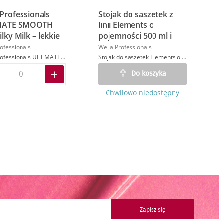
 Professionals
Stojak do saszetek z
MATE SMOOTH
linii Elements o
ilky Milk – lekkie
pojemności 500 ml i
ko wygładzające
1000 ml
ofessionals
Wella Professionals
osów, 30 ml
Wella Professionals ULTIMATE SMOOTH 24/7 Silky Milk – lekkie mleczko wygładzające do włosów, 30 ml
Stojak do saszetek Elements o pojemności 500 i 1000 ml
Do koszyka
Chwilowo niedostępny
trona
alej
Zapisz się