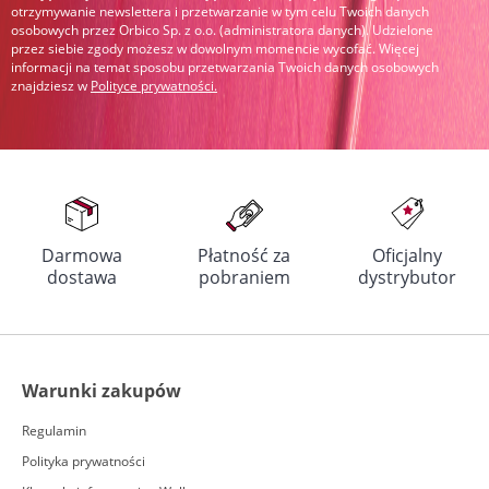
otrzymywanie newslettera i przetwarzanie w tym celu Twoich danych
osobowych przez Orbico Sp. z o.o. (administratora danych). Udzielone
przez siebie zgody możesz w dowolnym momencie wycofać. Więcej
informacji na temat sposobu przetwarzania Twoich danych osobowych
znajdziesz w
Polityce prywatności
.
Darmowa
Płatność za
Oficjalny
dostawa
pobraniem
dystrybutor
Warunki zakupów
Regulamin
Polityka prywatności