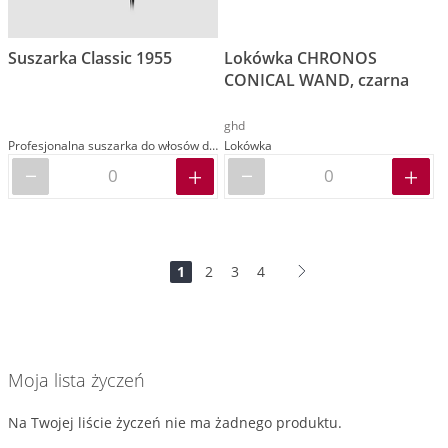
Suszarka Classic 1955
Lokówka CHRONOS
CONICAL WAND, czarna
ghd
Profesjonalna suszarka do włosów dla fryzjerów męskich i barberów
Lokówka
Strona
Jesteś
Strona
Strona
Strona
Strona
Dalej
1
2
3
4
na
stronie
Moja lista życzeń
Na Twojej liście życzeń nie ma żadnego produktu.