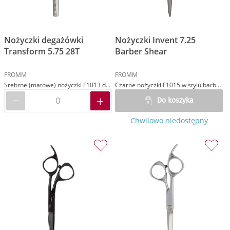
Nożyczki degażówki
Nożyczki Invent 7.25
Transform 5.75 28T
Barber Shear
FROMM
FROMM
Srebrne (matowe) nożyczki F1013 do degażowania w rozmiarze 5.75 z uchwytem semi-asymetrycznym
Czarne nożyczki F1015 w stylu barberskim w rozmiarze 7.25
Do koszyka
Chwilowo niedostępny