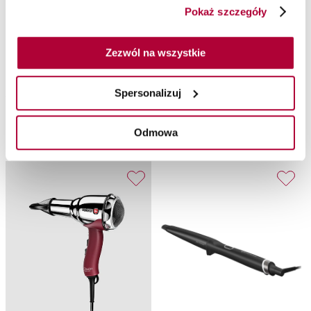
Pokaż szczegóły
Maszynka Contura HS62
Prostownica ghd chronos
Zezwól na wszystkie
230V EU
max
Spersonalizuj
Wella Professionals
ghd
Maszynka do strzyżenia Contura
Prostownica
Odmowa