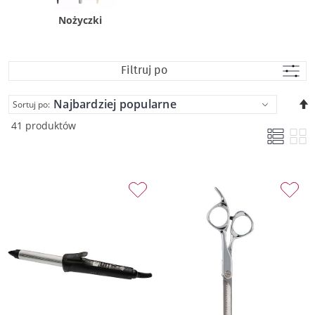
Nożyczki
Filtruj po
U
Sortuj po:
k
41 produktów
m