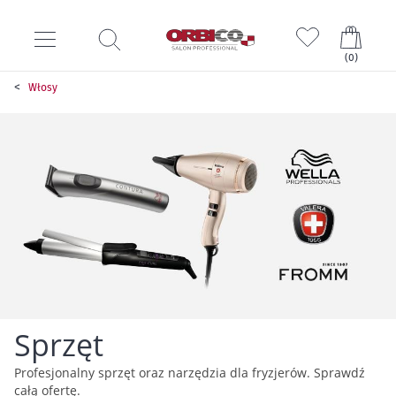
Mój k
(
0
)
Włosy
Sprzęt
Profesjonalny sprzęt oraz narzędzia dla fryzjerów. Sprawdź
całą ofertę.