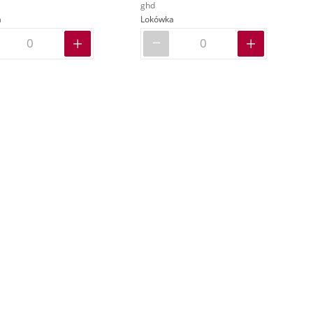
ghd
a
Lokówka