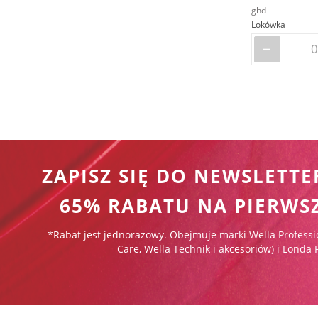
ghd
Lokówka
ZAPISZ SIĘ DO NEWSLETTE
65% RABATU NA PIERWS
*Rabat jest jednorazowy. Obejmuje marki Wella Professi
Care, Wella Technik i akcesoriów) i Londa 