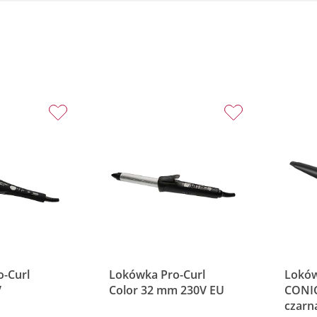
-Curl
Lokówka Pro-Curl
Lokó
V
Color 32 mm 230V EU
CONI
czarn