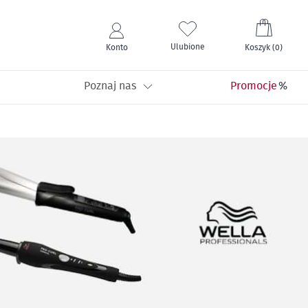
Mój kos
Ulubione
Konto
Koszyk
(
0
)
Poznaj nas
Promocje