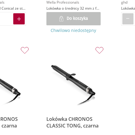
als
Wella Professionals
ghd
Lokówka Pro Curl Conical ze stożkowym rdzeniem
Lokówka o średnicy 32 mm z funkcją ochrony koloru
Lokówk
Do koszyka
Chwilowo niedostępny
HRONOS
Lokówka CHRONOS
czarna
CLASSIC TONG, czarna