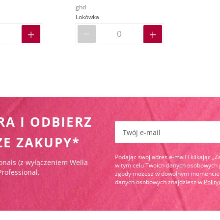
ghd
Lokówka
RA I ODBIERZ
Zapisz się do newslettera:
ZE ZAKUPY*
Podając swój adres e-mail i klikając „
onals (z wyłączeniem Wella
w tym celu Twoich danych osobowych pr
Professional.
zgody możesz w dowolnym momencie wy
danych osobowych znajdziesz w
Polit