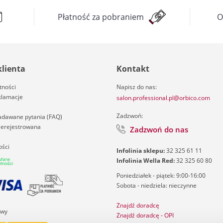
Płatność za pobraniem
O
klienta
Kontakt
tności
Napisz do nas:
klamacje
salon.professional.pl@orbico.com
Zadzwoń:
zadawane pytania (FAQ)
nierejestrowana
Zadzwoń do nas
ości
Infolinia sklepu:
32 325 61 11
Infolinia Wella Red:
32 325 60 80
Poniedziałek - piątek: 9:00-16:00
Sobota - niedziela: nieczynne
Znajdź doradcę
awy
Znajdź doradcę - OPI