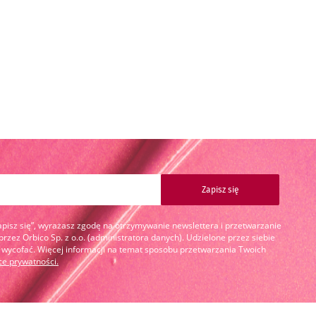
Zapisz się
Zapisz się”, wyrażasz zgodę na otrzymywanie newslettera i przetwarzanie
zez Orbico Sp. z o.o. (administratora danych). Udzielone przez siebie
cofać. Więcej informacji na temat sposobu przetwarzania Twoich
yce prywatności
.