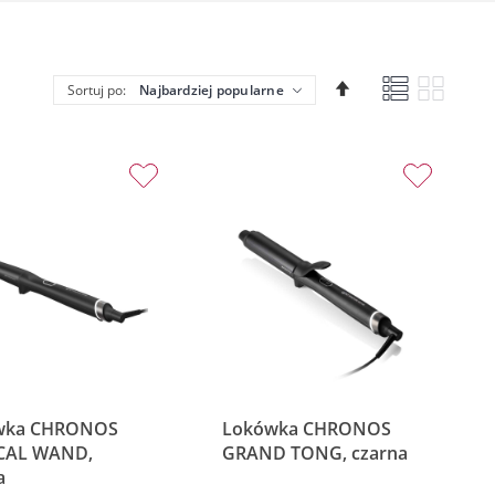
Lista
Siatka
Ustaw
Sortuj po:
kierunek
malejący
wka CHRONOS
Lokówka CHRONOS
CAL WAND,
GRAND TONG, czarna
a