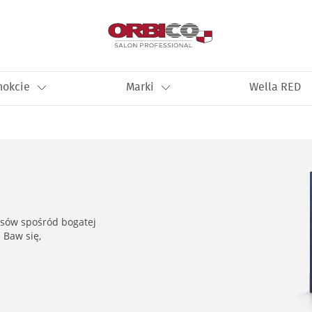
nokcie
Marki
Wella RED
osów spośród bogatej
 Baw się,