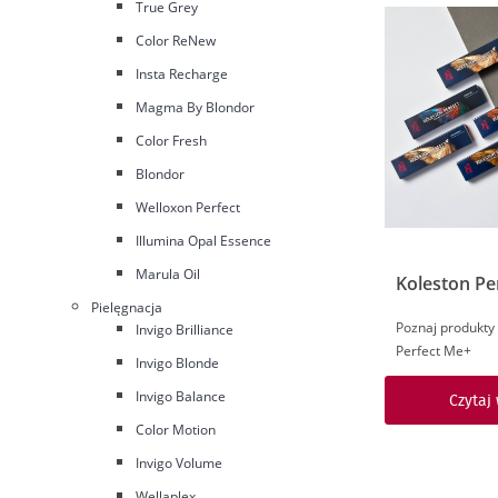
True Grey
Color ReNew
Insta Recharge
Magma By Blondor
Color Fresh
Blondor
Welloxon Perfect
Illumina Opal Essence
Marula Oil
Koleston Pe
Pielęgnacja
Poznaj produkty 
Invigo Brilliance
Perfect Me+
Invigo Blonde
Invigo Balance
Czytaj
Color Motion
Invigo Volume
Wellaplex