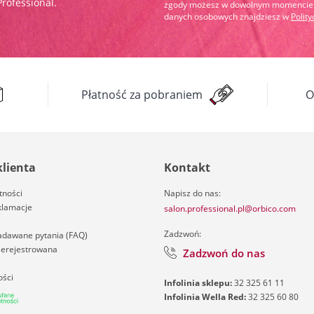
Professional.
zgody możesz w dowolnym momencie wy
danych osobowych znajdziesz w
Polit
Płatność za pobraniem
O
klienta
Kontakt
tności
Napisz do nas:
klamacje
salon.professional.pl@orbico.com
Zadzwoń:
zadawane pytania (FAQ)
nierejestrowana
Zadzwoń do nas
ości
Infolinia sklepu:
32 325 61 11
Infolinia Wella Red:
32 325 60 80