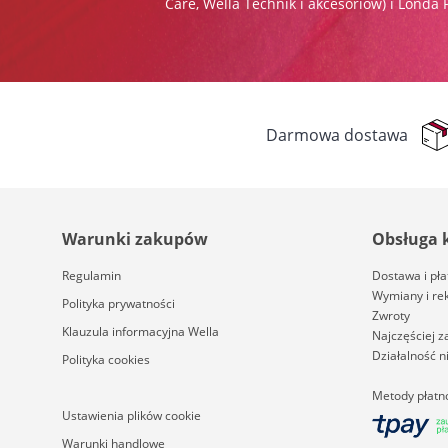
Care, Wella Technik i akcesoriów) i Londa 
Darmowa dostawa
Warunki zakupów
Obsługa 
Regulamin
Dostawa i pła
Wymiany i re
Polityka prywatności
Zwroty
Klauzula informacyjna Wella
Najczęściej 
Działalność 
Polityka cookies
Metody płatn
Ustawienia plików cookie
Warunki handlowe