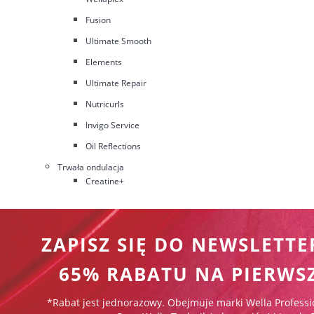
Fusion
Ultimate Smooth
Elements
Ultimate Repair
Nutricurls
Invigo Service
Oil Reflections
Trwała ondulacja
Creatine+
ZAPISZ SIĘ DO NEWSLETTE
65% RABATU NA PIERWS
*Rabat jest jednorazowy. Obejmuje marki Wella Professi