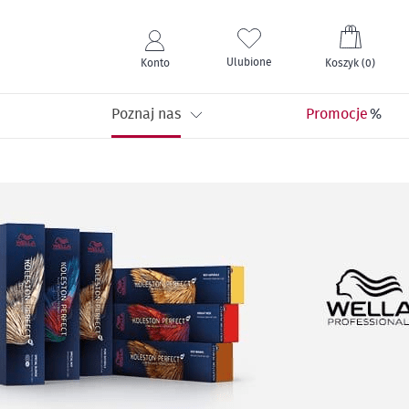
Mój kos
Ulubione
Konto
Koszyk
(
0
)
Poznaj nas
Promocje