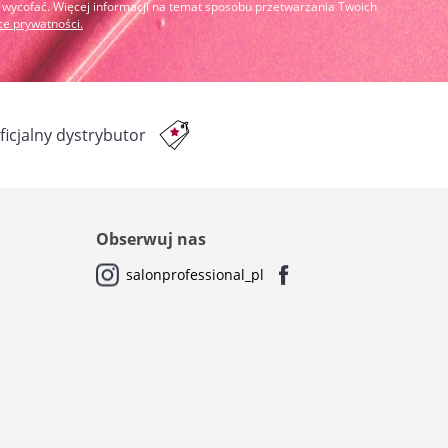
cofać. Więcej informacji na temat sposobu przetwarzania Twoich
yce prywatności
.
ficjalny dystrybutor
Obserwuj nas
salonprofessional_pl