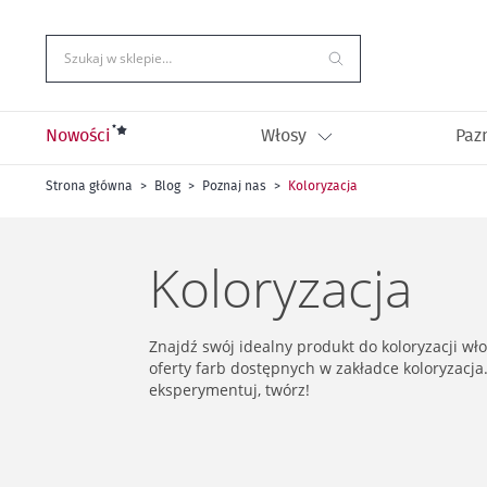
Przejdź
do
treści
Szukaj w sklepie…
Nowości
Włosy
Paz
Strona główna
Blog
Poznaj nas
Koloryzacja
Koloryzacja
Znajdź swój idealny produkt do koloryzacji wł
oferty farb dostępnych w zakładce koloryzacja.
eksperymentuj, twórz!