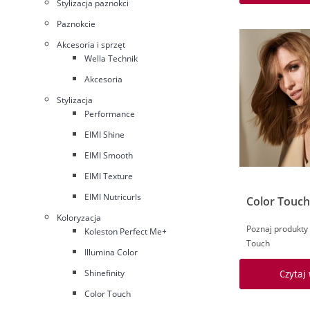
Stylizacja paznokci
Paznokcie
Akcesoria i sprzęt
Wella Technik
Akcesoria
Stylizacja
Performance
EIMI Shine
EIMI Smooth
EIMI Texture
EIMI Nutricurls
Color Touch
Koloryzacja
Poznaj produkty 
Koleston Perfect Me+
Touch
Illumina Color
Shinefinity
Czytaj
Color Touch