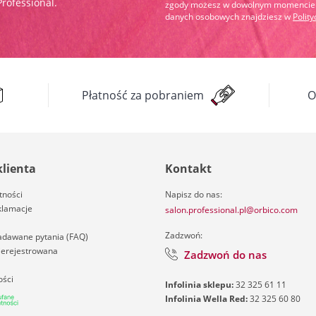
Professional.
zgody możesz w dowolnym momencie wy
danych osobowych znajdziesz w
Polit
Płatność za pobraniem
O
klienta
Kontakt
tności
Napisz do nas:
klamacje
salon.professional.pl@orbico.com
Zadzwoń:
zadawane pytania (FAQ)
nierejestrowana
Zadzwoń do nas
ości
Infolinia sklepu:
32 325 61 11
Infolinia Wella Red:
32 325 60 80