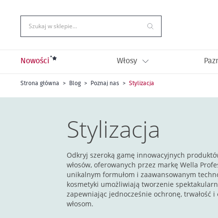
Przejdź
do
treści
Szukaj w sklepie…
Nowości
Włosy
Paz
Strona główna
Blog
Poznaj nas
Stylizacja
Stylizacja
Odkryj szeroką gamę innowacyjnych produktów 
włosów, oferowanych przez markę Wella Profes
unikalnym formułom i zaawansowanym techno
kosmetyki umożliwiają tworzenie spektakularn
zapewniając jednocześnie ochronę, trwałość i
włosom.