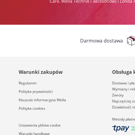
Care, Wella Technik i akcesoriów) i Londa 
Darmowa dostawa
Warunki zakupów
Obsługa 
Regulamin
Dostawa i pła
Wymiany i re
Polityka prywatności
Zwroty
Klauzula informacyjna Wella
Najczęściej 
Działalność 
Polityka cookies
Metody płatn
Ustawienia plików cookie
Warunki handlowe