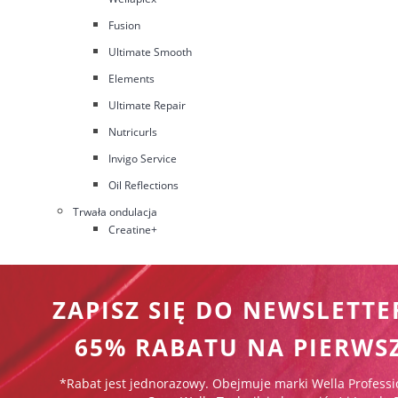
Fusion
Ultimate Smooth
Elements
Ultimate Repair
Nutricurls
Invigo Service
Oil Reflections
Trwała ondulacja
Creatine+
ZAPISZ SIĘ DO NEWSLETTE
65% RABATU NA PIERWS
*Rabat jest jednorazowy. Obejmuje marki Wella Professi