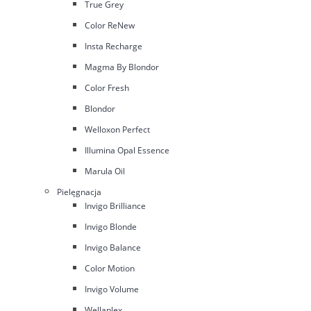
True Grey
Color ReNew
Insta Recharge
Magma By Blondor
Color Fresh
Blondor
Welloxon Perfect
Illumina Opal Essence
Marula Oil
Pielęgnacja
Invigo Brilliance
Invigo Blonde
Invigo Balance
Color Motion
Invigo Volume
Wellaplex