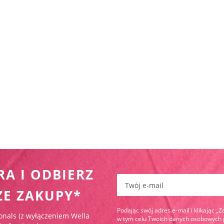
RA I ODBIERZ
Zapisz się do newslettera:
ZE ZAKUPY*
Podając swój adres e-mail i klikając „
onals (z wyłączeniem Wella
w tym celu Twoich danych osobowych pr