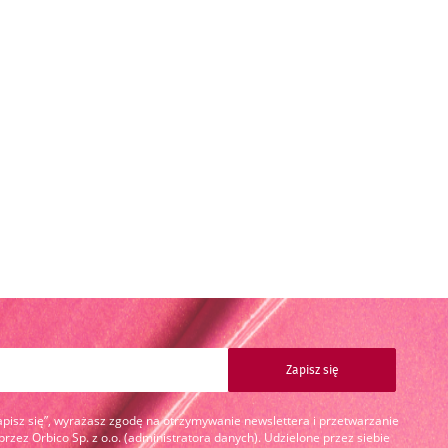
Zapisz się
Zapisz się”, wyrażasz zgodę na otrzymywanie newslettera i przetwarzanie
zez Orbico Sp. z o.o. (administratora danych). Udzielone przez siebie