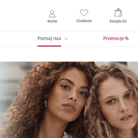
Mój kos
Ulubione
Konto
Koszyk
(
0
)
Poznaj nas
Promocje