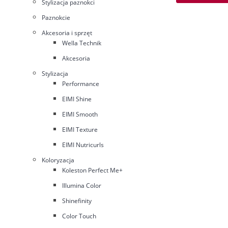
Stylizacja paznokci
Paznokcie
Akcesoria i sprzęt
Wella Technik
Akcesoria
Stylizacja
Performance
EIMI Shine
EIMI Smooth
EIMI Texture
EIMI Nutricurls
Koloryzacja
Koleston Perfect Me+
Illumina Color
Shinefinity
Color Touch