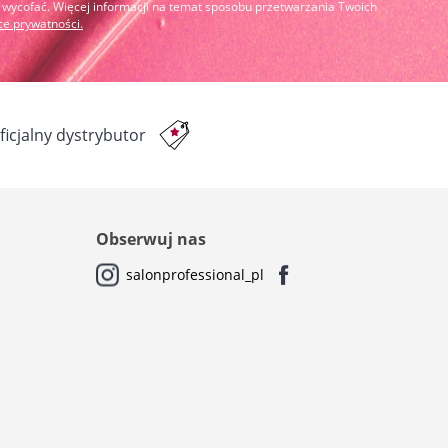
cofać. Więcej informacji na temat sposobu przetwarzania Twoich
yce prywatności
.
ficjalny dystrybutor
Obserwuj nas
salonprofessional_pl